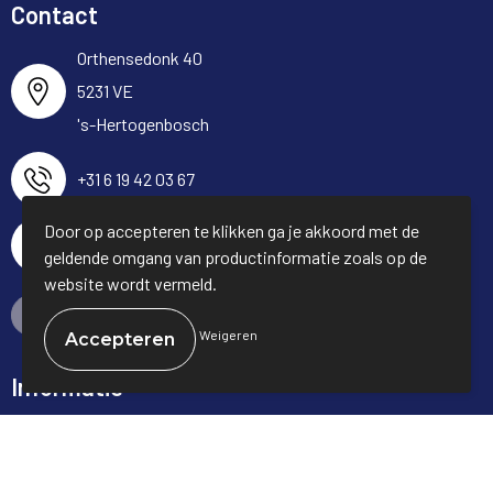
Contact
Orthensedonk 40
5231 VE
's-Hertogenbosch
+31 6 19 42 03 67
Door op accepteren te klikken ga je akkoord met de
info@fulltrading.nl
geldende omgang van productinformatie zoals op de
website wordt vermeld.
Neem contact op
Weigeren
Informatie
Over ons
Veelgestelde vragen