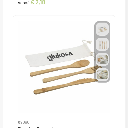
€ 2,18
vanaf
69080