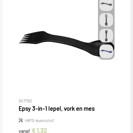
347792
Epsy 3-in-1 lepel, vork en mes
HIPS-kunststof
€ 1,32
vanaf