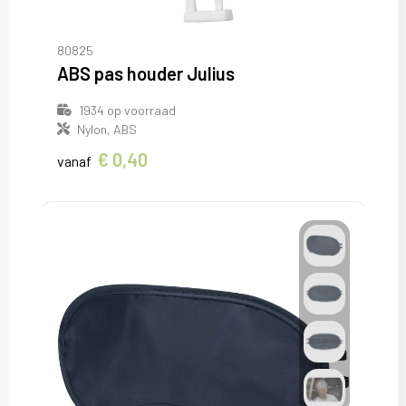
Sweaters
T-Shirts
80825
ABS pas houder Julius
Veiligheidsvesten en Veiligheidshesjes
1934
op voorraad
Nylon, ABS
Vesten
€ 0,40
vanaf