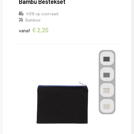
Bambu Bestekset
4916
op voorraad
Bamboe
€ 2,20
vanaf