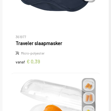
361977
Traveler slaapmasker
Micro-polyester
€ 0,39
vanaf