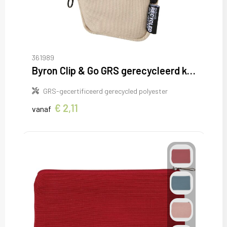
361989
Byron Clip & Go GRS gerecycleerd klein etui 0,2L
GRS-gecertificeerd gerecycled polyester
€ 2,11
vanaf