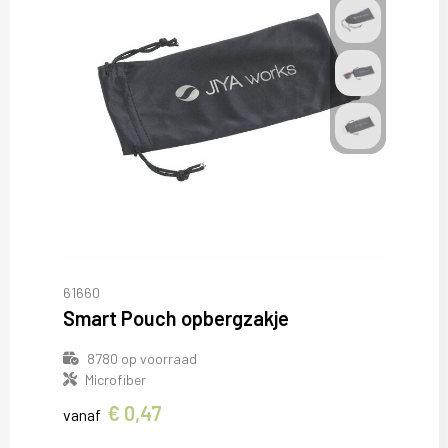
61660
Smart Pouch opbergzakje
8780
op voorraad
Microfiber
€ 0,47
vanaf