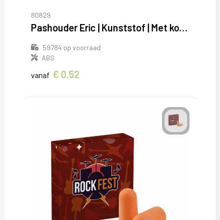
80829
Pashouder Eric | Kunststof | Met koord
59784
op voorraad
ABS
€ 0,52
vanaf