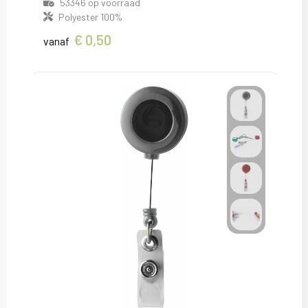
53346
op voorraad
Polyester 100%
€ 0,50
vanaf