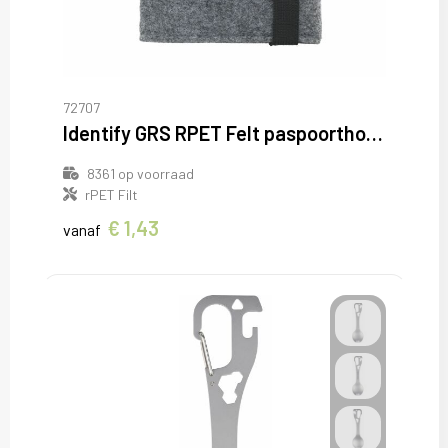
72707
Identify GRS RPET Felt paspoorthouder
8361
op voorraad
rPET Filt
€ 1,43
vanaf