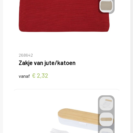
268642
Zakje van jute/katoen
€ 2,32
vanaf