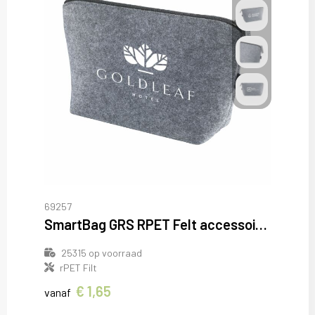
69257
SmartBag GRS RPET Felt accessoire-tasje
25315
op voorraad
rPET Filt
€ 1,65
vanaf