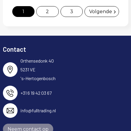
1
2
3
Volgende
Contact
Orthensedonk 40
5231 VE
's-Hertogenbosch
+31 6 19 42 03 67
info@fulltrading.nl
Neem contact op