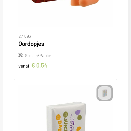
271093
Oordopjes
Schuim/Papier
€ 0,54
vanaf