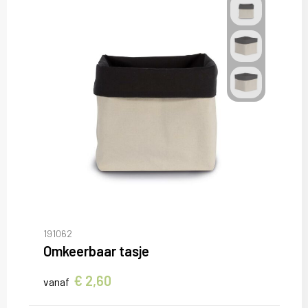
191062
Omkeerbaar tasje
€ 2,60
vanaf