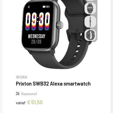
361269
Prixton SWB32 Alexa smartwatch
Kunststof
€ 51,50
vanaf