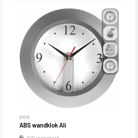
81015
ABS wandklok Ali
1431
op voorraad