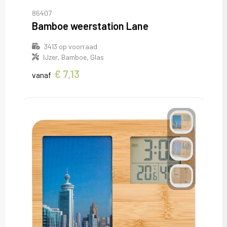
86407
Bamboe weerstation Lane
3413
op voorraad
IJzer, Bamboe, Glas
€ 7,13
vanaf