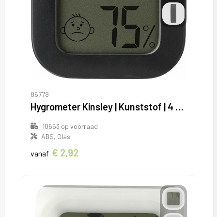
86778
Hygrometer Kinsley | Kunststof | 4 cm
10563
op voorraad
ABS, Glas
€ 2,92
vanaf