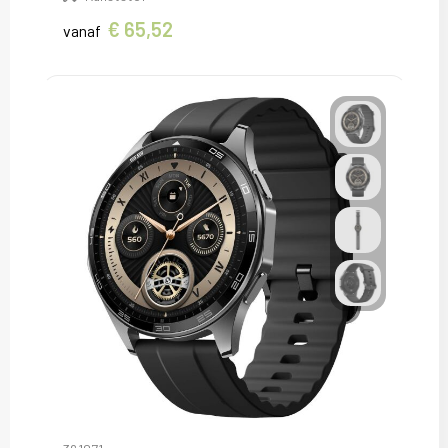
€ 65,52
vanaf