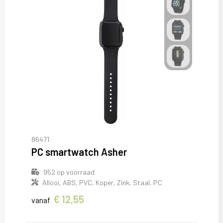
86471
PC smartwatch Asher
952
op voorraad
Allooi, ABS, PVC, Koper, Zink, Staal, PC
€ 12,55
vanaf