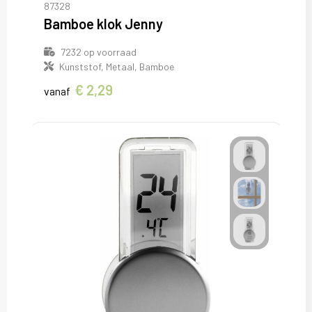
87328
Kledingaccessoires
T-Shirts
Veiligheid, Auto en Fiets
Bamboe klok Jenny
Sokken
Vesten
Vrije tijd en Strand
7232
op voorraad
Kunststof, Metaal, Bamboe
Overalls
Waterflesjes
€ 2,29
vanaf
Overhemden
Polo's
Reflecterende polo's
Regenkleding
Schoenen
Schorten en Sloven