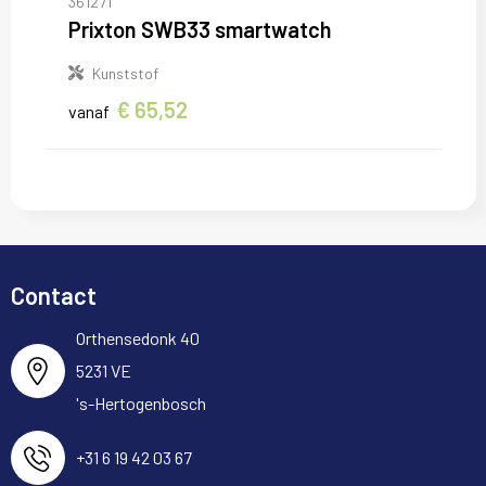
361271
Prixton SWB33 smartwatch
Kunststof
€ 65,52
vanaf
Contact
Orthensedonk 40
5231 VE
's-Hertogenbosch
+31 6 19 42 03 67