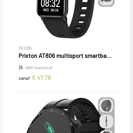
351285
Prixton AT806 multisport smartband met gps
ABS-kunststof
€ 47,78
vanaf