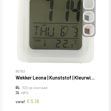
85763
Wekker Leona | Kunststof | Kleurwisselend | Kubus
1123
op voorraad
HIPS
€ 5,18
vanaf