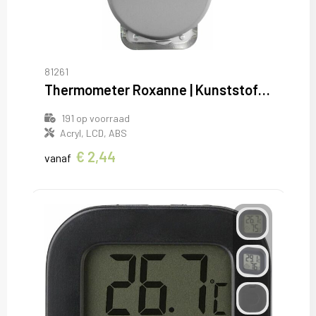
Sweaters
T-Shirts
Veiligheidsvesten en Veiligheidshesjes
81261
Thermometer Roxanne | Kunststof | Zuignap | Zilver
Vesten
191
op voorraad
Acryl, LCD, ABS
€ 2,44
vanaf