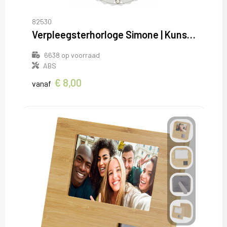
82530
Verpleegsterhorloge Simone | Kunststof | Speld
6638
op voorraad
ABS
€ 8,00
vanaf