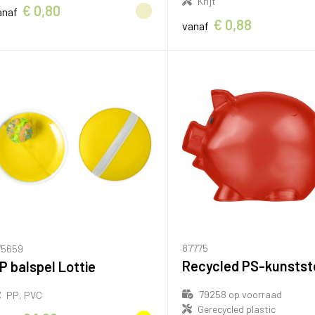
Krijt
€ 0,80
anaf
€ 0,88
vanaf
87775
75659
P balspel Lottie
79258
op voorraad
PP, PVC
Gerecycled plastic