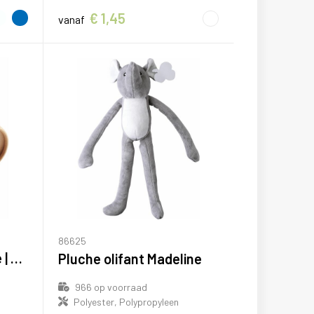
€ 1,45
vanaf
86625
Waskleurset Gabrielle | Kartonnen koker
Pluche olifant Madeline
966
op voorraad
Polyester, Polypropyleen