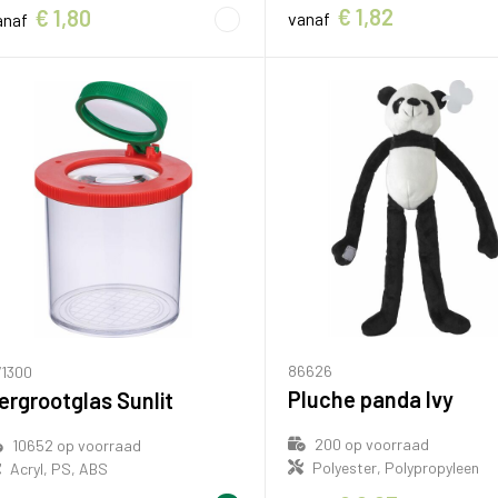
€ 1,82
€ 1,80
vanaf
anaf
86626
71300
Pluche panda Ivy
ergrootglas Sunlit
200
op voorraad
10652
op voorraad
Polyester, Polypropyleen
Acryl, PS, ABS