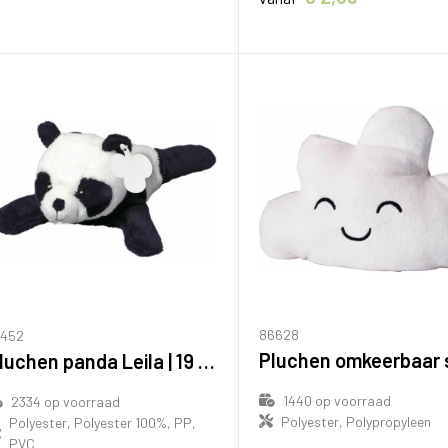
86628
1452
Pluchen panda Leila | 19 cm
1440
op voorraad
2334
op voorraad
Polyester, Polypropyleen
Polyester, Polyester 100%, PP,
PVC