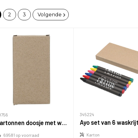
2
3
Volgende
345224
0756
Ayo set van 6 waskrij
Kartonnen doosje met waskrijt Selena
Karton
69581
op voorraad