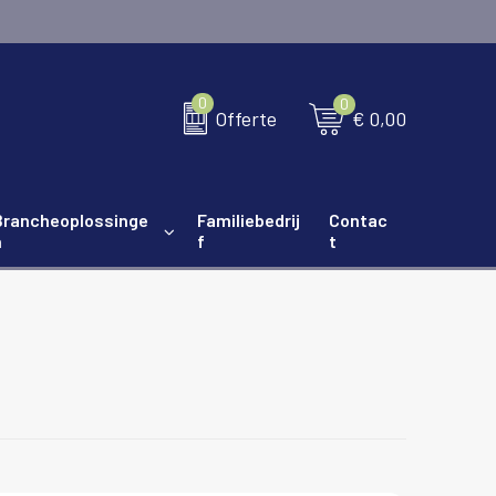
0
0
€ 0,00
Offerte
Brancheoplossinge
Familiebedrij
Contac
n
f
t