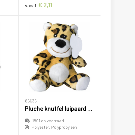
€ 2,11
vanaf
86635
Pluche knuffel luipaard Lauren
1891
op voorraad
Polyester, Polypropyleen