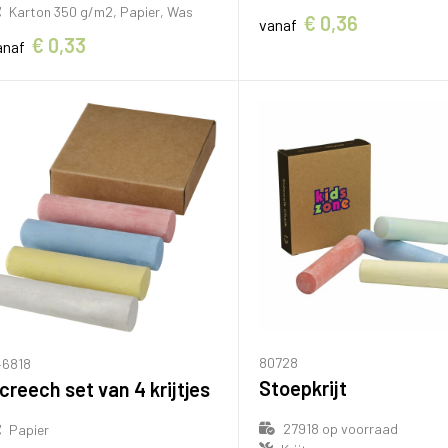
Karton 350 g/m2, Papier, Was
€ 0,36
vanaf
€ 0,33
anaf
80728
46818
Stoepkrijt
creech set van 4 krijtjes
27918
op voorraad
Papier