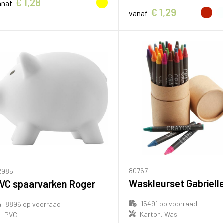
€ 1,28
anaf
€ 1,29
vanaf
80767
2985
VC spaarvarken Roger
15491
op voorraad
8896
op voorraad
Karton, Was
PVC