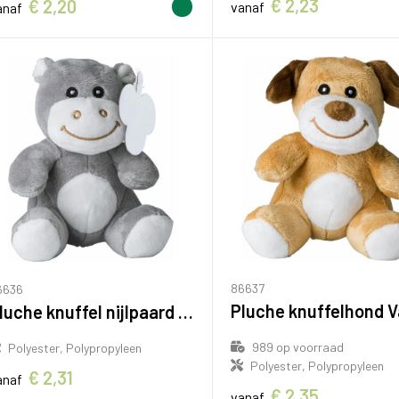
€ 2,23
€ 2,20
vanaf
anaf
86637
6636
Pluche knuffel nijlpaard Eliana
989
op voorraad
Polyester, Polypropyleen
Polyester, Polypropyleen
€ 2,31
anaf
€ 2,35
vanaf