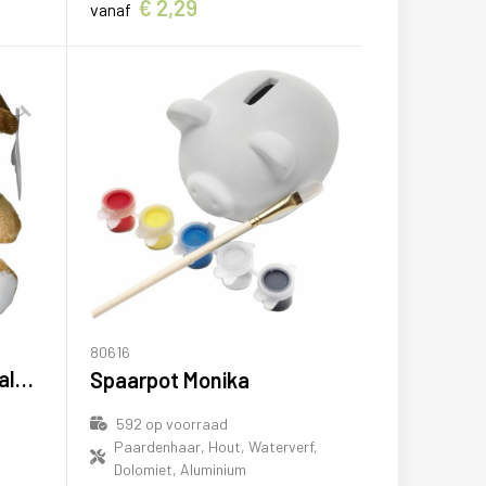
€ 2,29
vanaf
80616
Pluche knuffelhond Valentina
Spaarpot Monika
592
op voorraad
Paardenhaar, Hout, Waterverf,
Dolomiet, Aluminium