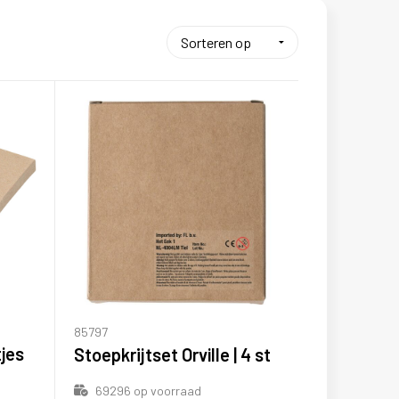
85797
tjes
Stoepkrijtset Orville | 4 st
69296
op voorraad