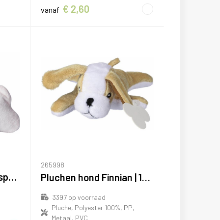
€ 2,60
vanaf
265998
Pluchen omkeerbaar speeltje Isla | Wolkvorm
Pluchen hond Finnian | 19 cm
3397
op voorraad
Pluche, Polyester 100%, PP,
Metaal, PVC