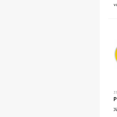
v
3
P