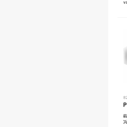
v
8
P