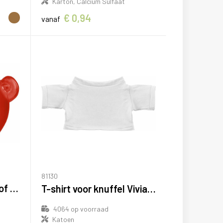
Karton, Calcium Sulfaat
€ 0,94
vanaf
81130
Recycled PS-kunststof spaarvarken Vivi
T-shirt voor knuffel Viviana | Katoen
4064
op voorraad
Katoen