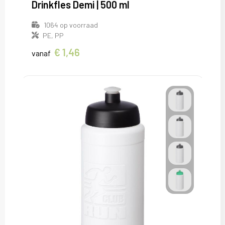
Drinkfles Demi | 500 ml
Kledingaccessoires
T-Shirts
Veiligheid, Auto en Fiets
1064
op voorraad
Sokken
Vesten
Vrije tijd en Strand
PE, PP
€ 1,46
vanaf
Overalls
Waterflesjes
Overhemden
Polo's
Reflecterende polo's
Regenkleding
Schoenen
Schorten en Sloven