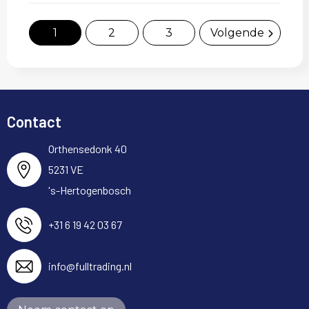
1
2
3
Volgende
Contact
Orthensedonk 40
5231 VE
's-Hertogenbosch
+31 6 19 42 03 67
info@fulltrading.nl