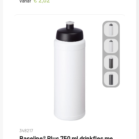
€ 2,02
vanaf
348217
Baseline® Plus 750 ml drinkfles met sportdeksel