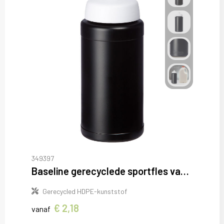
349397
Baseline gerecyclede sportfles van 500 ml
Gerecycled HDPE-kunststof
€ 2,18
vanaf