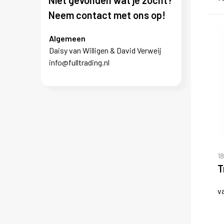
Niet gevonden wat je zocht?
Neem contact met ons op!
Algemeen
Daisy van Willigen & David Verweij
info@fulltrading.nl
1
T
v