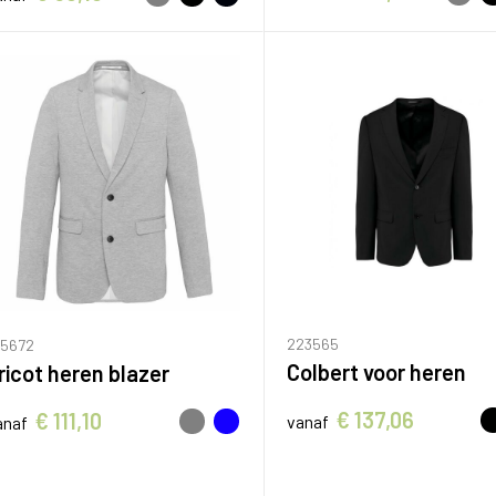
223565
85672
Colbert voor heren
ricot heren blazer
€ 137,06
€ 111,10
vanaf
anaf