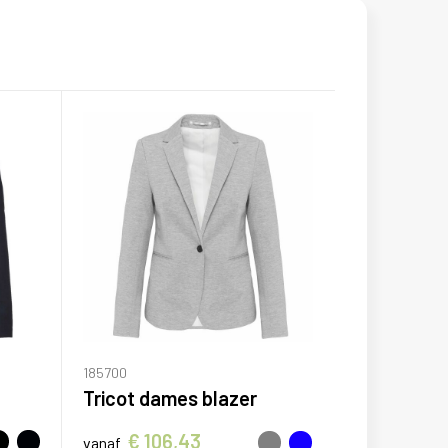
185700
Tricot dames blazer
€ 106,43
vanaf