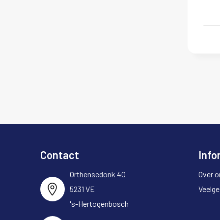
Contact
Info
Orthensedonk 40
Over o
5231 VE
Veelge
's-Hertogenbosch