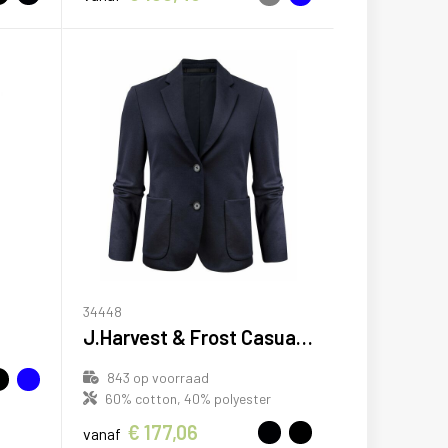
34448
J.Harvest & Frost Casual Blazer Blazer Dames
843
op voorraad
60% cotton, 40% polyester
€ 177,06
vanaf