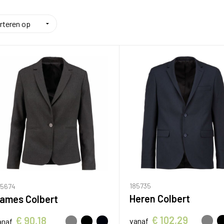
185735
85674
Heren Colbert
ames Colbert
€ 102,29
€ 90,18
vanaf
anaf