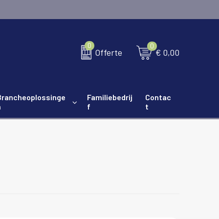
0
0
€ 0,00
Offerte
Brancheoplossinge
Familiebedrij
Contac
n
f
t