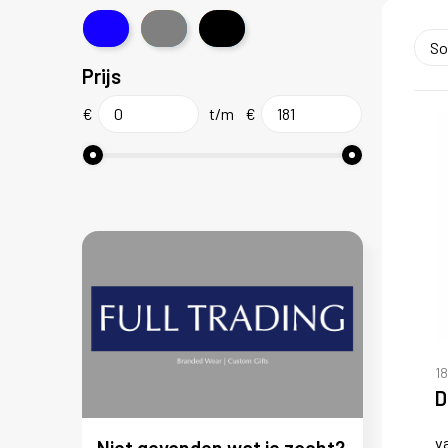
Prijs
€
t/m
€
1
D
v