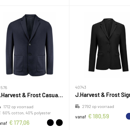
40743
4576
J.Harvest & Frost Casual Blazer Heren
2792
op voorraad
1712
op voorraad
60% cotton, 40% polyester
€ 180,59
vanaf
€ 177,06
anaf