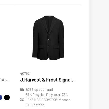
40792
J.Harvest & Frost Signature Suit Blazer Woman
J.Harvest & Frost Signature Suit Blazer
6385
op voorraad
63% Recycled Polyester, 33%
LENZING™ ECOVERO™ Viscose,
4% Elastane