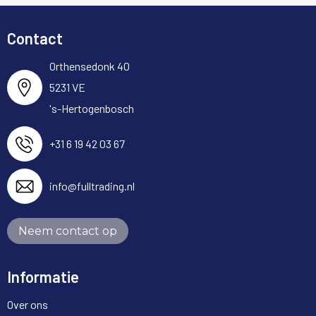
Contact
Orthensedonk 40
5231 VE
's-Hertogenbosch
+31 6 19 42 03 67
info@fulltrading.nl
Neem contact op
Informatie
Over ons