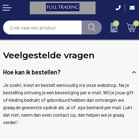
0
0
Accessoires
Handdoeken & Badtextiel
Laskleding
Anti-stress
Bouw & Infra
Veelgestelde vragen
Disposables
Blazers
Gehoorbescherming
Bidons en Sportflessen
Schoonmaak & Facilitaire Dienst
Thermokleding
Bodywarmers en Gilets
Hoofdbescherming
Elektronica, Gadgets en USB
Industrie
Hoe kan ik bestellen?
RWS Kleding
Broeken en Rokken
Ademhalingsbescherming
Feestartikelen
Horeca & Restaurants
Je zoekt, kiest en bestelt eenvoudig via onze webshop. Na je
bestelling ontvang je een bevestiging per e-mail. Wil je jouw gift
Arm- en handbescherming
Caps, Hoeden en Mutsen
Gezichtsmaskers en mondkapjes
Huis, Tuin en Keuken
Zorg & Welzijn
of kleding bedrukt of geborduurd hebben dan ontvangen we
graag de gewenste opdruk als .ai of .eps bestand per mail. Lukt
Been- en voetbescherming
Dekens en Kussens
Handschoenen
Kantoor en Zakelijk
Retail & Shops
dat niet, neem dan even contact op, dan helpen we je graag
verder!
Bodywarmers
Handschoenen en Sjaals
Oog- en gelaatsbescherming
Kinderen, Peuters en Baby's
Event & Beurs