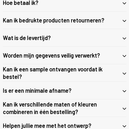
Hoe betaal ik?
Broeken en Rokken
Jassen
Veiligheidssignalering en Verlichting
Klokken, horloges en weerstations
Caps, Hoeden en Mutsen
Kledingaccessoires
Lampen en Gereedschap
Kan ik bedrukte producten retourneren?
E.H.B.O.
Sokken en Ondergoed
Paraplu's
Wat is de levertijd?
Gereedschap
Overhemden
Persoonlijke verzorging
Worden mijn gegevens veilig verwerkt?
Handschoenen en Sjaals
Peuters en Baby's
Reisbenodigdheden
Kan ik een sample ontvangen voordat ik
Hoofdbescherming
Polo's
Schrijfwaren
bestel?
Is er een minimale afname?
Horecatextiel
Regenkleding
Sleutelhangers en Lanyards
Kan ik verschillende maten of kleuren
Hygiëne en Persoonlijke verzorging
Schoenen
Snoepgoed
combineren in één bestelling?
Jassen
Sweaters
Spellen voor binnen en buiten
Helpen jullie mee met het ontwerp?