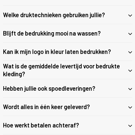
Kledingaccessoires
T-Shirts
Veiligheid, Auto en Fiets
Welke druktechnieken gebruiken jullie?
Sokken
Vesten
Vrije tijd en Strand
Blijft de bedrukking mooi na wassen?
Overalls
Waterflesjes
Overhemden
Kan ik mijn logo in kleur laten bedrukken?
Polo's
Wat is de gemiddelde levertijd voor bedrukte
kleding?
Reflecterende polo's
Hebben jullie ook spoedleveringen?
Regenkleding
Wordt alles in één keer geleverd?
Schoenen
Schorten en Sloven
Hoe werkt betalen achteraf?