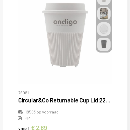
76081
Circular&Co Returnable Cup Lid 227 ml koffiebeker
18583
op voorraad
PP
€ 2,89
vanaf