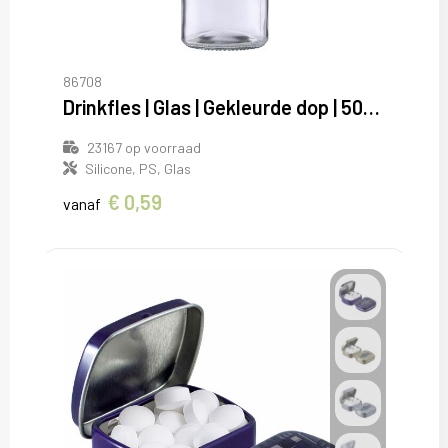
86708
Drinkfles | Glas | Gekleurde dop | 500 ml
23167
op voorraad
Silicone, PS, Glas
€ 0,59
vanaf