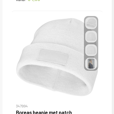
347994
Boreas beanie met patch