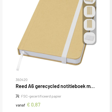
360420
Reed A6 gerecycled notitieboek met harde kaft en effen pagina's
FSC-gecertificeerd papier
€ 0,87
vanaf