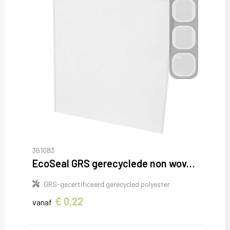
361083
EcoSeal GRS gerecyclede non woven draagtas 5 l
GRS-gecertificeerd gerecycled polyester
€ 0,22
vanaf