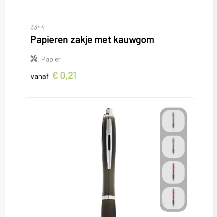
Sweaters
T-Shirts
3344
Papieren zakje met kauwgom
Veiligheidsvesten en Veiligheidshesjes
Papier
Vesten
€ 0,21
vanaf