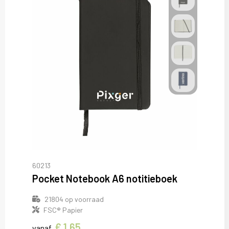
60213
Pocket Notebook A6 notitieboek
21804
op voorraad
FSC® Papier
€ 1,65
vanaf