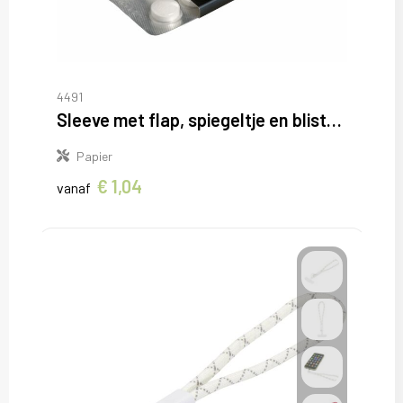
4491
Sleeve met flap, spiegeltje en blister met 10 Compli'mints
Papier
€ 1,04
vanaf