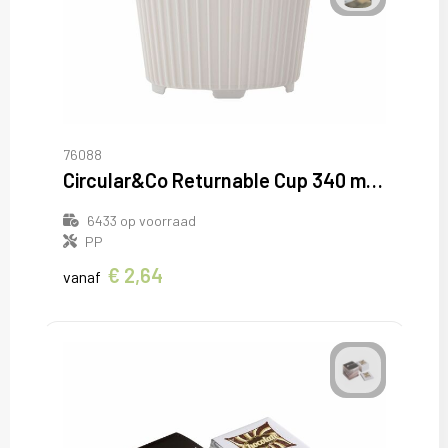
76088
Circular&Co Returnable Cup 340 ml koffiebeker
6433
op voorraad
PP
€ 2,64
vanaf