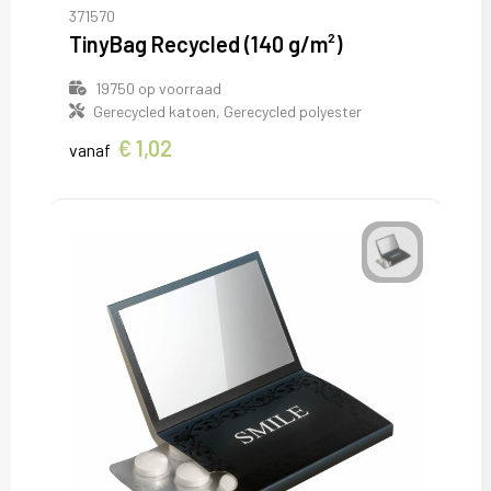
371570
TinyBag Recycled (140 g/m²)
19750
op voorraad
Gerecycled katoen, Gerecycled polyester
€ 1,02
vanaf