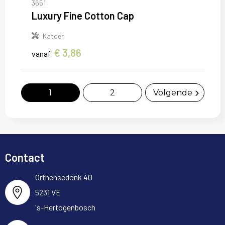
3651
Luxury Fine Cotton Cap
Katoen
€ 3,86
vanaf
1
2
Volgende
Contact
Orthensedonk 40
5231 VE
's-Hertogenbosch