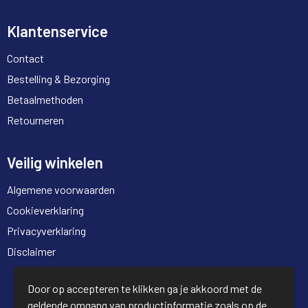
Sweaters
Klantenservice
T-Shirts
Contact
Veiligheidsvesten en Veiligheidshesjes
Bestelling & Bezorging
Betaalmethoden
Vesten
Retourneren
Veilig winkelen
Algemene voorwaarden
Cookieverklaring
Privacyverklaring
Disclaimer
© Copyright Full Trading 2026
Door op accepteren te klikken ga je akkoord met de
geldende omgang van productinformatie zoals op de