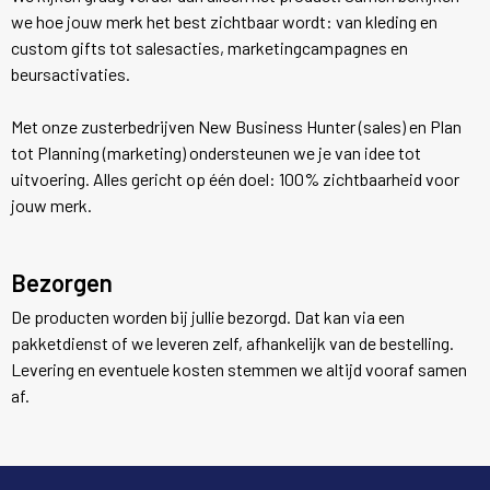
Broeken en Rokken
Jassen
Veiligheidssignalering en Verlichting
Klokken, horloges en weerstations
we hoe jouw merk het best zichtbaar wordt: van kleding en
custom gifts tot salesacties, marketingcampagnes en
Caps, Hoeden en Mutsen
Kledingaccessoires
Lampen en Gereedschap
beursactivaties.
Met onze zusterbedrijven New Business Hunter (sales) en Plan
E.H.B.O.
Sokken en Ondergoed
Paraplu's
tot Planning (marketing) ondersteunen we je van idee tot
uitvoering. Alles gericht op één doel: 100% zichtbaarheid voor
Gereedschap
Overhemden
Persoonlijke verzorging
jouw merk.
Handschoenen en Sjaals
Peuters en Baby's
Reisbenodigdheden
Bezorgen
Hoofdbescherming
Polo's
Schrijfwaren
De producten worden bij jullie bezorgd. Dat kan via een
Horecatextiel
Regenkleding
Sleutelhangers en Lanyards
pakketdienst of we leveren zelf, afhankelijk van de bestelling.
Levering en eventuele kosten stemmen we altijd vooraf samen
Hygiëne en Persoonlijke verzorging
Schoenen
Snoepgoed
af.
Jassen
Sweaters
Spellen voor binnen en buiten