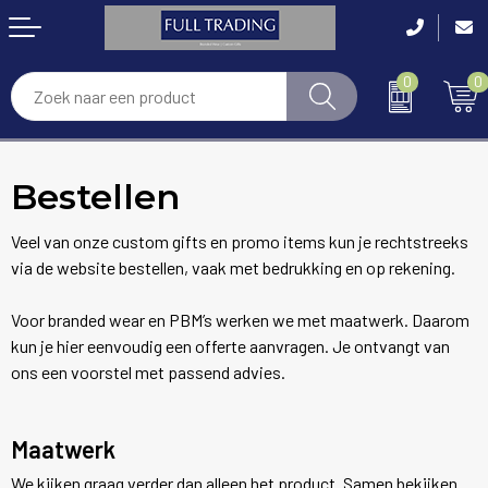
0
0
Accessoires
Handdoeken & Badtextiel
Laskleding
Anti-stress
Bouw & Infra
Bestellen
Disposables
Blazers
Gehoorbescherming
Bidons en Sportflessen
Schoonmaak & Facilitaire Dienst
Thermokleding
Bodywarmers en Gilets
Hoofdbescherming
Elektronica, Gadgets en USB
Industrie
Veel van onze custom gifts en promo items kun je rechtstreeks
via de website bestellen, vaak met bedrukking en op rekening.
RWS Kleding
Broeken en Rokken
Ademhalingsbescherming
Feestartikelen
Horeca & Restaurants
Voor branded wear en PBM’s werken we met maatwerk. Daarom
kun je hier eenvoudig een offerte aanvragen. Je ontvangt van
Arm- en handbescherming
Caps, Hoeden en Mutsen
Gezichtsmaskers en mondkapjes
Huis, Tuin en Keuken
Zorg & Welzijn
ons een voorstel met passend advies.
Been- en voetbescherming
Dekens en Kussens
Handschoenen
Kantoor en Zakelijk
Retail & Shops
Maatwerk
Bodywarmers
Handschoenen en Sjaals
Oog- en gelaatsbescherming
Kinderen, Peuters en Baby's
Event & Beurs
We kijken graag verder dan alleen het product. Samen bekijken