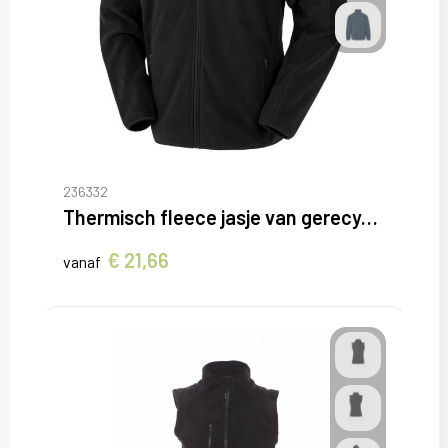
236332
Thermisch fleece jasje van gerecyclede fleece
€ 21,66
vanaf