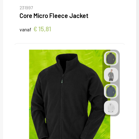
Sweaters
231997
Core Micro Fleece Jacket
T-Shirts
€ 15,81
vanaf
Veiligheidsvesten en Veiligheidshesjes
Vesten