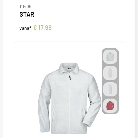
111405
STAR
€ 17,98
vanaf