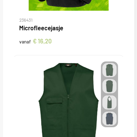
236431
Microfleecejasje
€ 16,20
vanaf