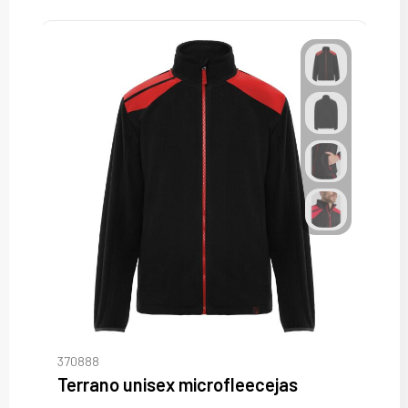
370888
Terrano unisex microfleecejas