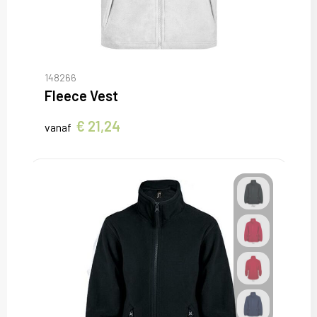
148266
Fleece Vest
€ 21,24
vanaf