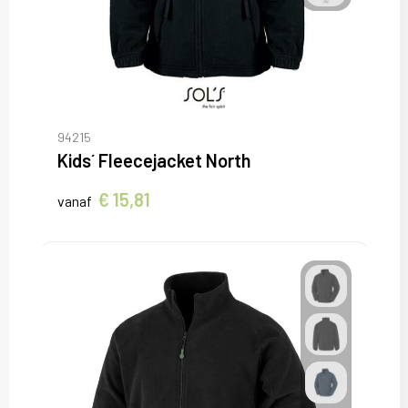
94215
Kids´ Fleecejacket North
€ 15,81
vanaf