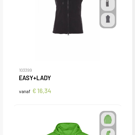
103399
EASY+LADY
€ 16,34
vanaf