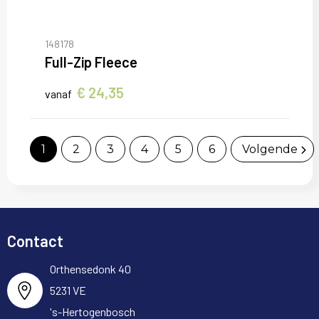
148178
Full-Zip Fleece
€ 24,35
vanaf
1
2
3
4
5
6
Volgende
Contact
Orthensedonk 40
5231 VE
's-Hertogenbosch