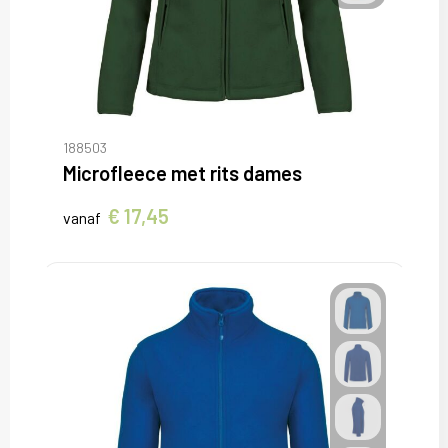
188503
Microfleece met rits dames
€ 17,45
vanaf