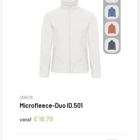
138676
Microfleece-Duo ID.501
€ 18,79
vanaf