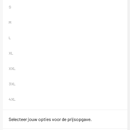
S
M
L
XL
XXL
3XL
4XL
Selecteer jouw opties voor de prijsopgave.