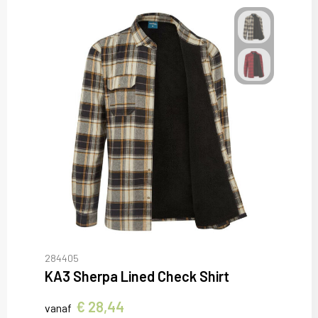
284405
KA3 Sherpa Lined Check Shirt
€ 28,44
vanaf