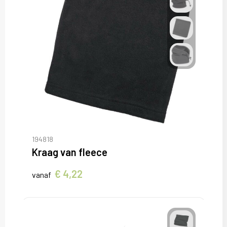
194818
Kraag van fleece
€ 4,22
vanaf