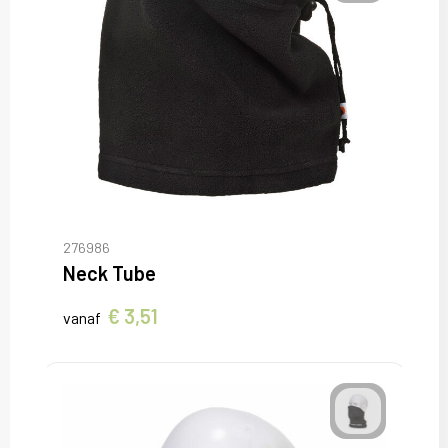
276986
Neck Tube
€ 3,51
vanaf