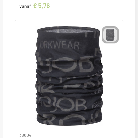
€ 5,76
vanaf
38604