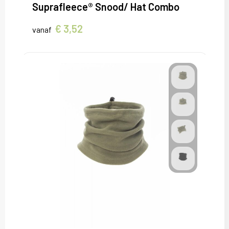
Sweaters
Suprafleece® Snood/ Hat Combo
T-Shirts
€ 3,52
vanaf
Veiligheidsvesten en Veiligheidshesjes
Vesten