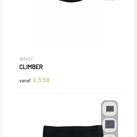
103457
CLIMBER
€ 3,59
vanaf