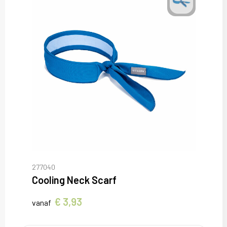
277040
Cooling Neck Scarf
€ 3,93
vanaf