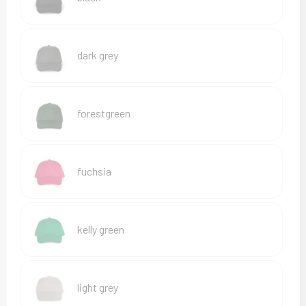
Sweaters
T-Shirts
dark grey
Veiligheidsvesten en Veiligheidshesjes
Vesten
forestgreen
fuchsia
kelly green
light grey