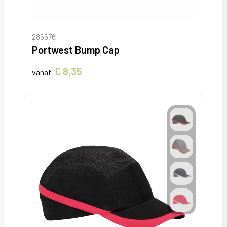
286676
Portwest Bump Cap
€ 8,35
vanaf