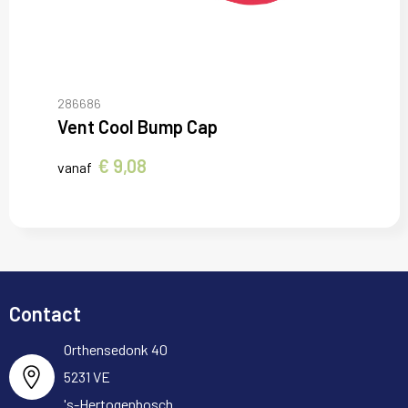
286686
Vent Cool Bump Cap
€ 9,08
vanaf
Contact
Orthensedonk 40
5231 VE
's-Hertogenbosch