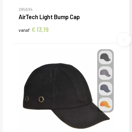
285694
AirTech Light Bump Cap
€ 13,19
vanaf