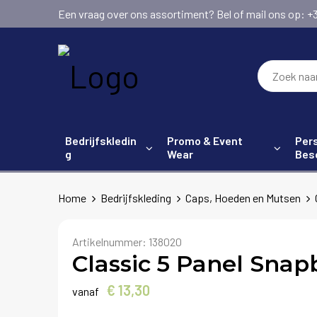
Een vraag over ons assortiment? Bel of mail ons op: +31 (
Bedrijfskledin
Promo & Event
Pers
g
Wear
Bes
Home
Bedrijfskleding
Caps, Hoeden en Mutsen
Artikelnummer:
138020
Classic 5 Panel Sna
€ 13,30
vanaf