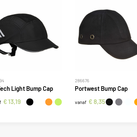
94
286676
Tech Light Bump Cap
Portwest Bump Cap
€ 13,19
€ 8,35
f
vanaf