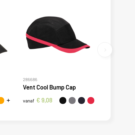
286686
Vent Cool Bump Cap
€ 9,08
vanaf