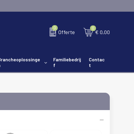
0
0
€ 0,00
Offerte
Brancheoplossinge
Familiebedrij
Contac
n
f
t