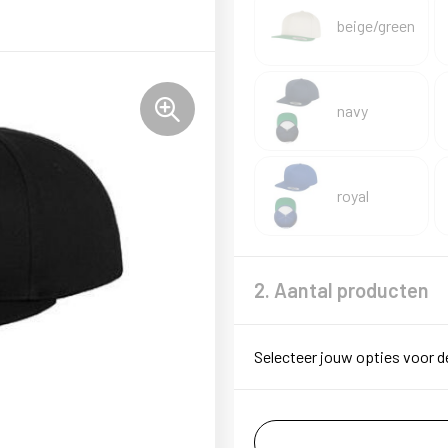
beige/green
navy
royal
2. Aantal producten
Selecteer jouw opties voor d