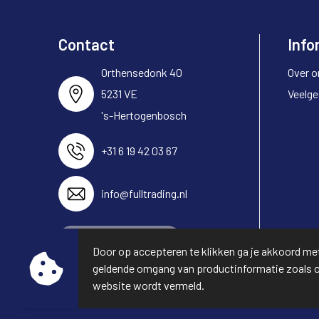
Contact
Info
Orthensedonk 40
Over o
5231 VE
Veelge
's-Hertogenbosch
+31 6 19 42 03 67
info@fulltrading.nl
Neem contact op
Door op accepteren te klikken ga je akkoord me
geldende omgang van productinformatie zoals 
website wordt vermeld.
© Copyright Full Trading 2026