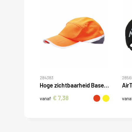
284383
2856
Hoge zichtbaarheid Baseball Cap
Air
€ 7,38
vanaf
vana