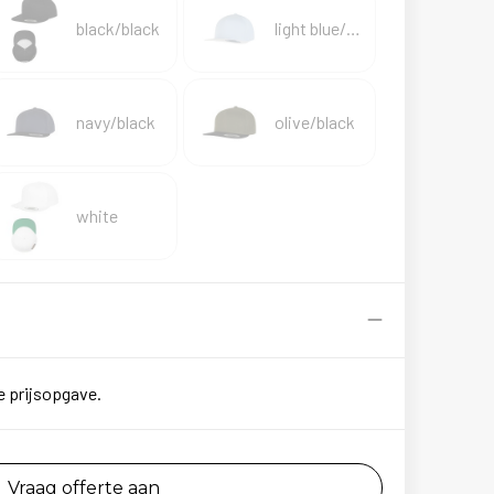
black/black
light blue/white
navy/black
olive/black
white
e prijsopgave.
Vraag offerte aan