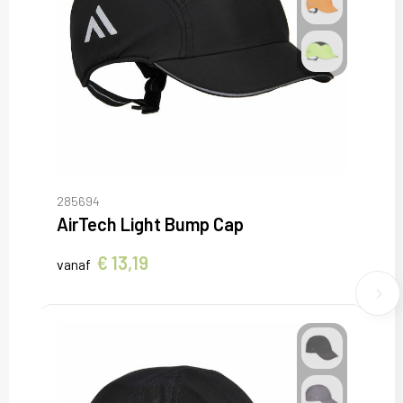
285694
AirTech Light Bump Cap
€ 13,19
vanaf