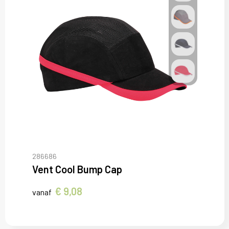
286686
Vent Cool Bump Cap
€ 9,08
vanaf