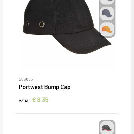
286676
Portwest Bump Cap
€ 8,35
vanaf