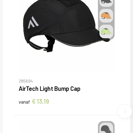
285694
AirTech Light Bump Cap
€ 13,19
vanaf