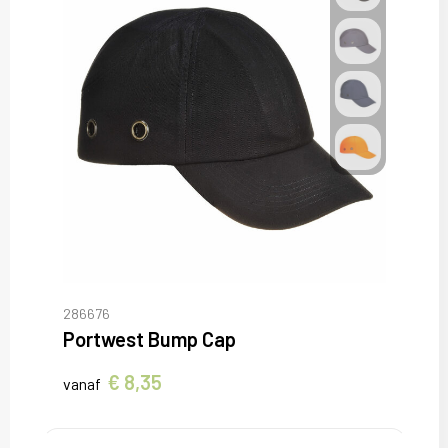
286676
Portwest Bump Cap
€ 8,35
vanaf