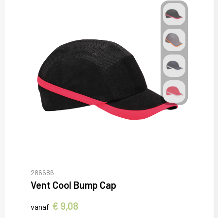
286686
Vent Cool Bump Cap
€ 9,08
vanaf