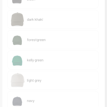
Sweaters
T-Shirts
dark khaki
Veiligheidsvesten en Veiligheidshesjes
Vesten
forestgreen
kelly green
light grey
navy