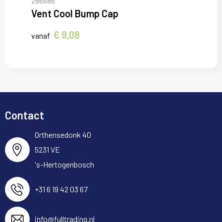
286686
Vent Cool Bump Cap
€ 9,08
vanaf
Contact
Orthensedonk 40
5231 VE
's-Hertogenbosch
+31 6 19 42 03 67
info@fulltrading.nl