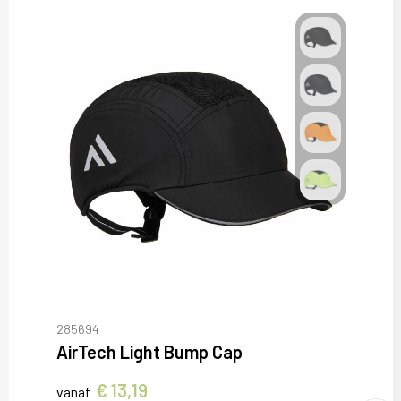
285694
AirTech Light Bump Cap
€ 13,19
vanaf