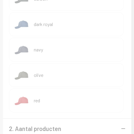
Sweaters
T-Shirts
dark royal
Veiligheidsvesten en Veiligheidshesjes
Vesten
navy
olive
red
2. Aantal producten