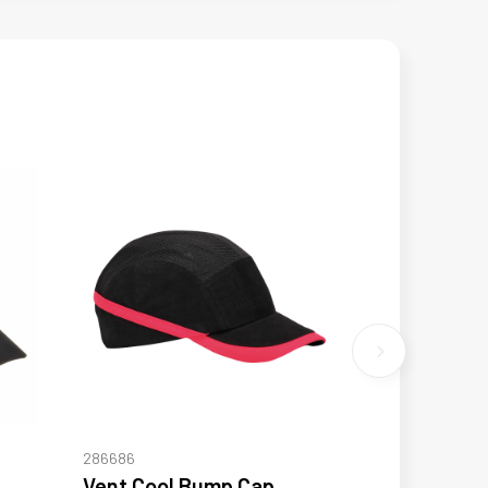
286686
Vent Cool Bump Cap