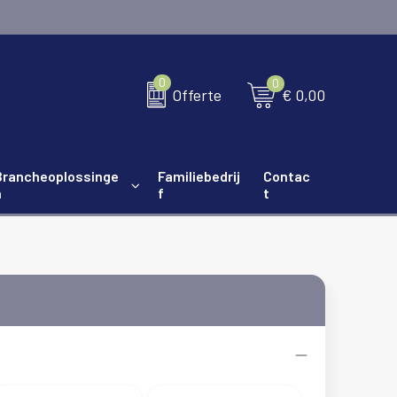
0
0
€ 0,00
Offerte
Brancheoplossinge
Familiebedrij
Contac
n
f
t