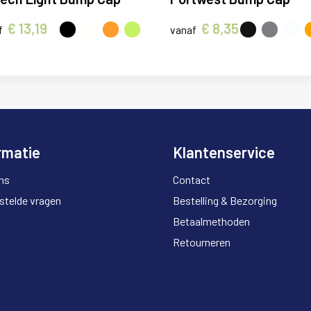
€ 13,19
€ 8,35
f
vanaf
rmatie
Klantenservice
ns
Contact
stelde vragen
Bestelling & Bezorging
Betaalmethoden
Retourneren