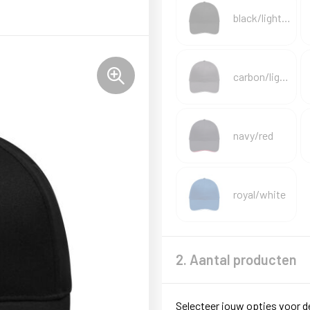
black/light grey
carbon/light grey
navy/red
royal/white
2. Aantal producten
Selecteer jouw opties voor d