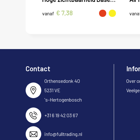
€ 7,38
vanaf
vana
Contact
Info
Orthensedonk 40
Over o
5231 VE
Veelge
's-Hertogenbosch
+31 6 19 42 03 67
info@fulltrading.nl