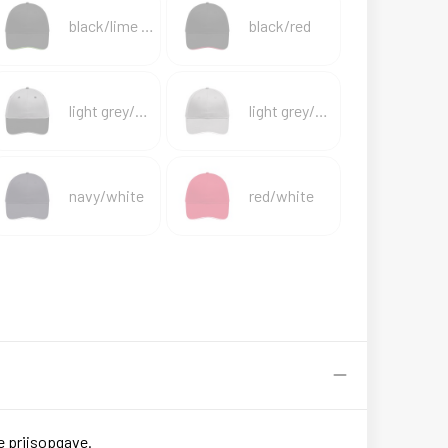
black/lime green
black/red
light grey/black/light grey
light grey/white
navy/white
red/white
e prijsopgave.