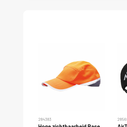
284383
2856
Hoge zichtbaarheid Baseball Cap
Air