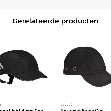
Gerelateerde producten
94
286676
Tech Light Bump Cap
Portwest Bump Cap