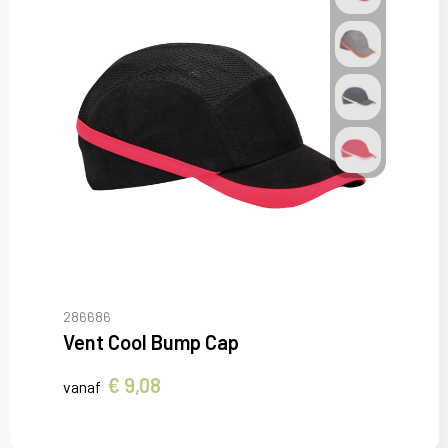
286686
Vent Cool Bump Cap
€ 9,08
vanaf