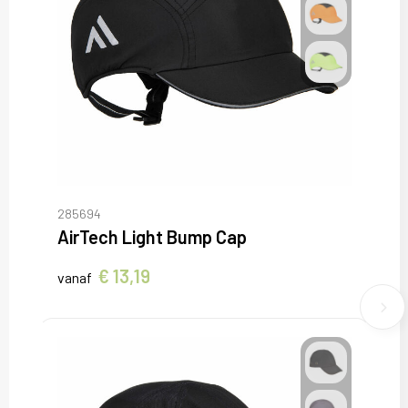
285694
AirTech Light Bump Cap
€ 13,19
vanaf