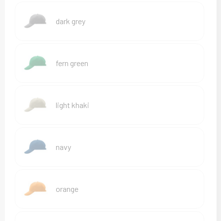
Sweaters
dark grey
T-Shirts
Veiligheidsvesten en Veiligheidshesjes
fern green
Vesten
light khaki
navy
orange