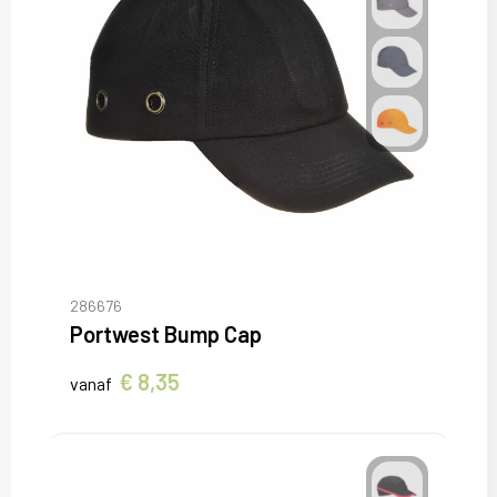
286676
Portwest Bump Cap
€ 8,35
vanaf