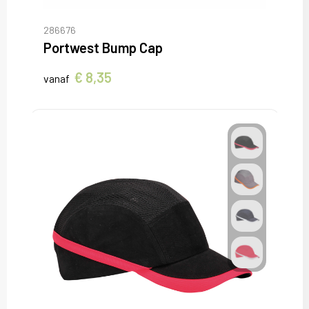
286676
Portwest Bump Cap
€ 8,35
vanaf