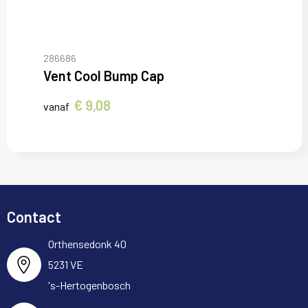
286686
Vent Cool Bump Cap
€ 9,08
vanaf
Contact
Orthensedonk 40
5231 VE
's-Hertogenbosch