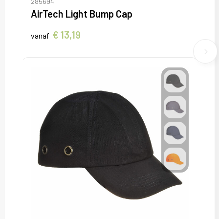
285694
AirTech Light Bump Cap
€ 13,19
vanaf