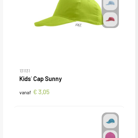
131131
Kids´ Cap Sunny
€ 3,05
vanaf