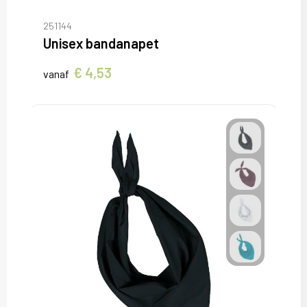
251144
Unisex bandanapet
€ 4,53
vanaf