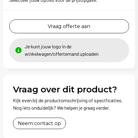
Sweaters
T-Shirts
Vraag offerte aan
Veiligheidsvesten en Veiligheidshesjes
Vesten
Je kunt jouw logo in de
winkelwagen/offertemand uploaden
Vraag over dit product?
Kijk even bij de productomschrijving of specificaties.
Nog iets onduidelijk? We helpen je graag verder.
Neem contact op