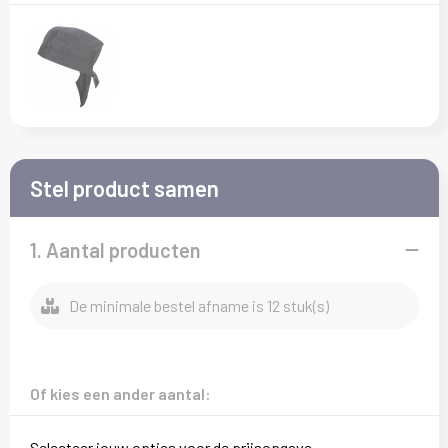
Kledingaccessoires
T-Shirts
Veiligheid, Auto en Fiets
Sokken
Vesten
Vrije tijd en Strand
Overalls
Waterflesjes
Overhemden
Stel product samen
Polo's
1. Aantal producten
Reflecterende polo's
Regenkleding
De minimale bestel afname is 12 stuk(s)
Schoenen
Of kies een ander aantal:
Schorten en Sloven
Selecteer jouw opties voor de prijsopgave.