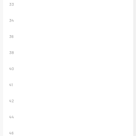
Sweaters
33
T-Shirts
34
Veiligheidsvesten en Veiligheidshesjes
36
Vesten
38
40
41
42
44
46