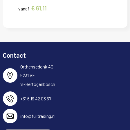
€ 61,11
vanaf
Contact
Orthensedonk 40
5231 VE
's-Hertogenbosch
+31 6 19 42 03 67
info@fulltrading.nl