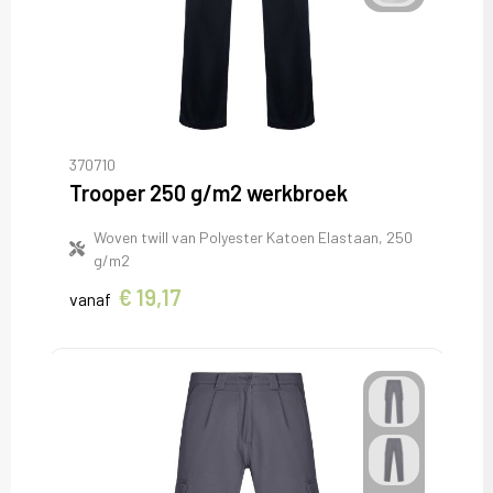
370710
Trooper 250 g/m2 werkbroek
Woven twill van Polyester Katoen Elastaan, 250
g/m2
€ 19,17
vanaf