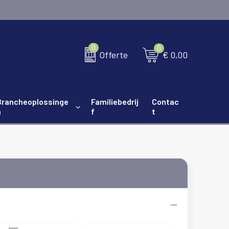
0
0
€ 0,00
Offerte
Brancheoplossinge
Familiebedrij
Contac
n
f
t