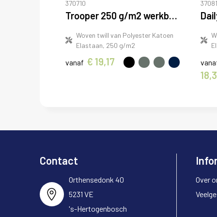
370710
37081
Trooper 250 g/m2 werkbroek
Woven twill van Polyester Katoen
W
Elastaan, 250 g/m2
E
€ 19,17
vanaf
vana
18,
Contact
Info
Orthensedonk 40
Over o
5231 VE
Veelge
's-Hertogenbosch