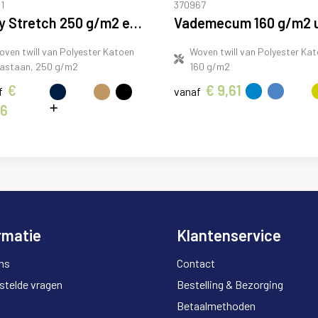
1
370967
Daily Stretch 250 g/m2 elastaan werkbroek
oven twill van Polyester Katoen
Woven twill van Polyester Kat
lastaan, 250 g/m2
160 g/m2
€
€ 9,61
f
vanaf
36
rmatie
Klantenservice
ns
Contact
stelde vragen
Bestelling & Bezorging
Betaalmethoden