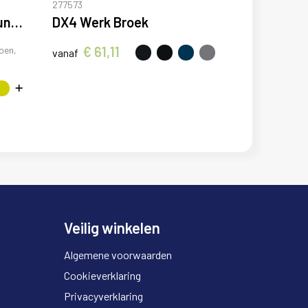
277573
Vademecum 160 g/m2 uniseks servicebroek
DX4 Werk Broek
€ 61,11
oen,
vanaf
Veilig winkelen
Algemene voorwaarden
Cookieverklaring
Privacyverklaring