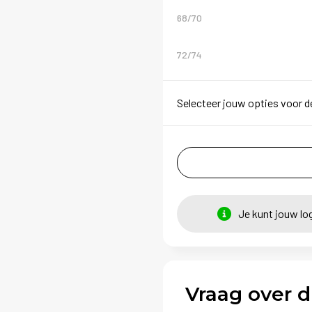
68/70
72/74
Selecteer jouw opties voor d
Je kunt jouw lo
Vraag over d