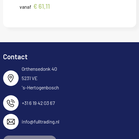
€ 61,11
vanaf
Contact
Orthensedonk 40
5231 VE
's-Hertogenbosch
+31 6 19 42 03 67
info@fulltrading.nl