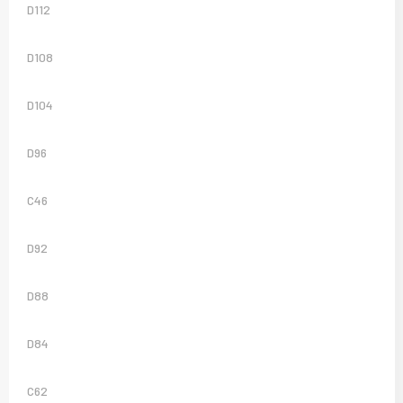
D112
D108
D104
D96
C46
D92
D88
D84
C62