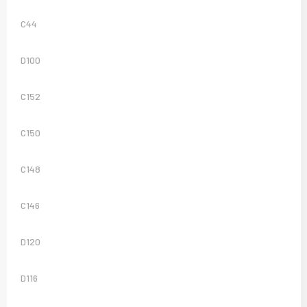
Sweaters
C44
T-Shirts
D100
Veiligheidsvesten en Veiligheidshesjes
C152
Vesten
C150
C148
C146
D120
D116