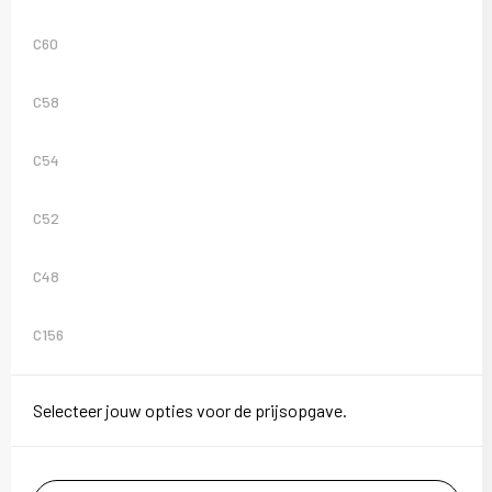
C60
C58
C54
C52
C48
C156
Selecteer jouw opties voor de prijsopgave.