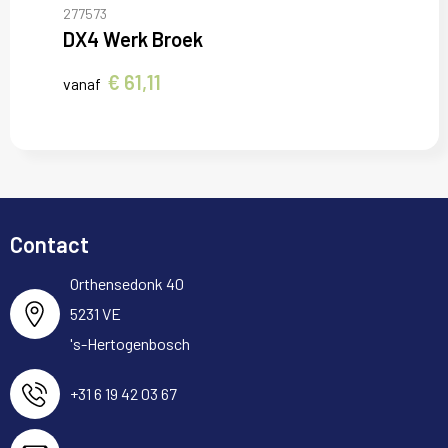
277573
DX4 Werk Broek
€ 61,11
vanaf
Contact
Orthensedonk 40
5231 VE
's-Hertogenbosch
+31 6 19 42 03 67