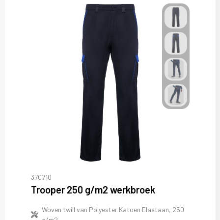
370710
Trooper 250 g/m2 werkbroek
Woven twill van Polyester Katoen Elastaan, 250
g/m2