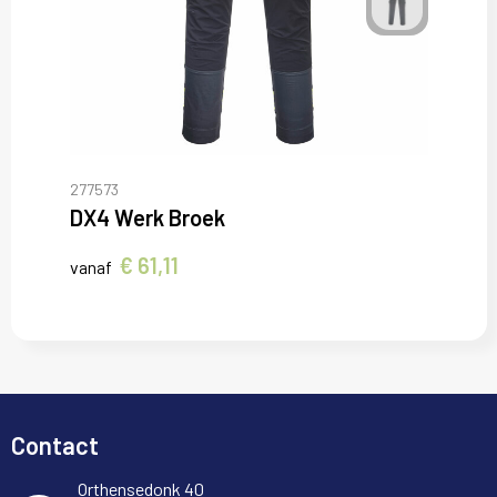
277573
DX4 Werk Broek
€ 61,11
vanaf
Contact
Orthensedonk 40