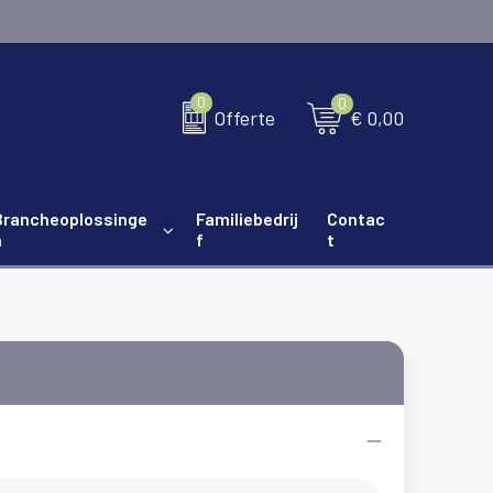
0
0
€ 0,00
Offerte
Brancheoplossinge
Familiebedrij
Contac
n
f
t