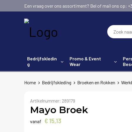
Een vraag over ons assortiment? Bel of mail ons op: +31 (
Bedrijfskledin
Promo & Event
Pers
g
Wear
Bes
Home
Bedrijfskleding
Broeken en Rokken
Werk
Artikelnummer:
289179
Mayo Broek
€ 15,13
vanaf