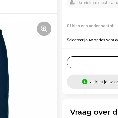
De minimale bestel afna
Of kies een ander aantal:
Selecteer jouw opties voor d
Je kunt jouw lo
Vraag over d