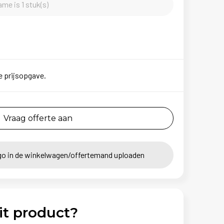
me is 1 stuk(s)
e prijsopgave.
Vraag offerte aan
go in de winkelwagen/offertemand uploaden
it product?