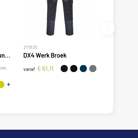
277573
Vademecum 160 g/m2 uniseks servicebroek
DX4 Werk Broek
€ 61,11
oen,
vanaf