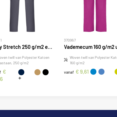
1
370967
Daily Stretch 250 g/m2 elastaan werkbroek
oven twill van Polyester Katoen
Woven twill van Polyester Kat
lastaan, 250 g/m2
160 g/m2
€
€ 9,61
f
vanaf
36