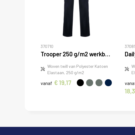
370710
37081
Trooper 250 g/m2 werkbroek
Woven twill van Polyester Katoen
W
Elastaan, 250 g/m2
E
€ 19,17
vanaf
vana
18,