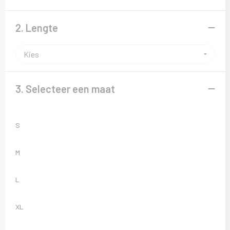
Sweaters
2. Lengte
T-Shirts
Veiligheidsvesten en Veiligheidshesjes
Vesten
3. Selecteer een maat
S
M
L
XL