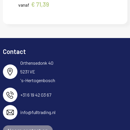
€ 71,39
vanaf
Contact
Orthensedonk 40
5231 VE
's-Hertogenbosch
+31 6 19 42 03 67
info@fulltrading.nl