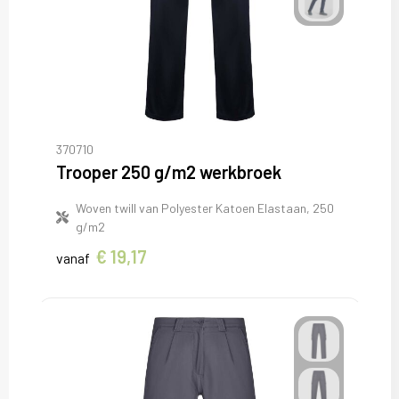
370710
Trooper 250 g/m2 werkbroek
Woven twill van Polyester Katoen Elastaan, 250
g/m2
€ 19,17
vanaf