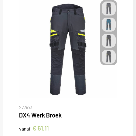
277573
DX4 Werk Broek
€ 61,11
vanaf