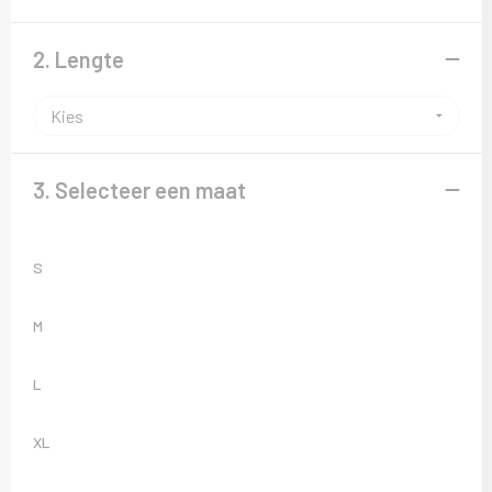
Sweaters
2. Lengte
T-Shirts
Veiligheidsvesten en Veiligheidshesjes
Vesten
3. Selecteer een maat
S
M
L
XL