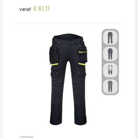
€ 61,11
vanaf
277709