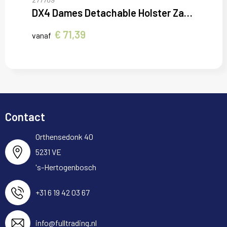
DX4 Dames Detachable Holster Zak Broek
€ 71,39
vanaf
Contact
Orthensedonk 40
5231 VE
's-Hertogenbosch
+31 6 19 42 03 67
info@fulltrading.nl