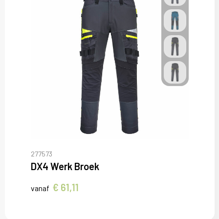
277573
DX4 Werk Broek
€ 61,11
vanaf