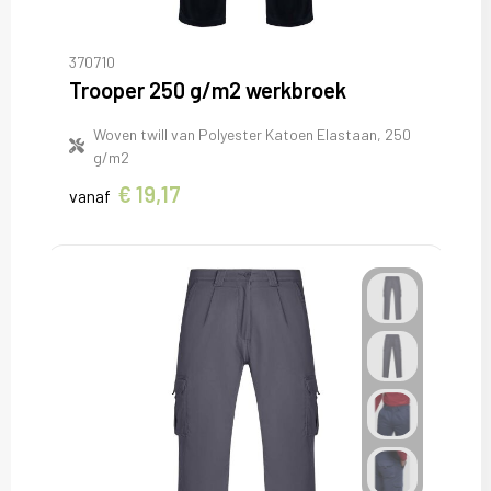
370710
Trooper 250 g/m2 werkbroek
Woven twill van Polyester Katoen Elastaan, 250
g/m2
€ 19,17
vanaf