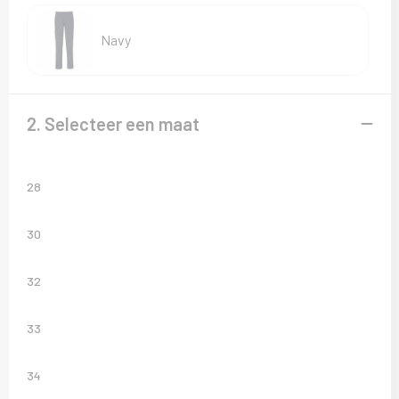
Sweaters
Navy
T-Shirts
Veiligheidsvesten en Veiligheidshesjes
2. Selecteer een maat
Vesten
28
30
32
33
34