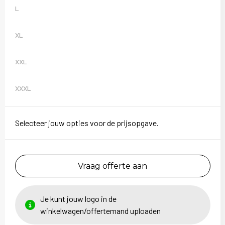
Sweaters
L
T-Shirts
XL
Veiligheidsvesten en Veiligheidshesjes
XXL
Vesten
XXXL
Selecteer jouw opties voor de prijsopgave.
Vraag offerte aan
Je kunt jouw logo in de
winkelwagen/offertemand uploaden