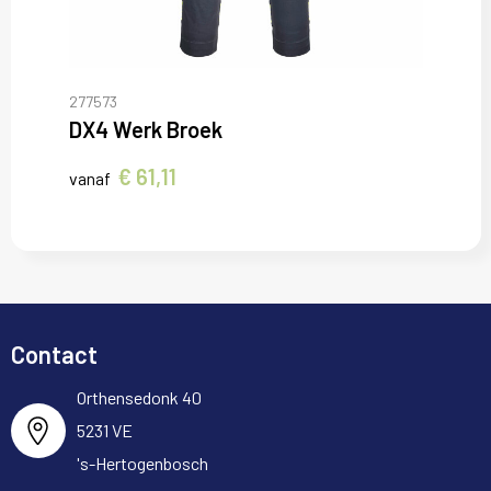
277573
DX4 Werk Broek
€ 61,11
vanaf
Contact
Orthensedonk 40
5231 VE
's-Hertogenbosch