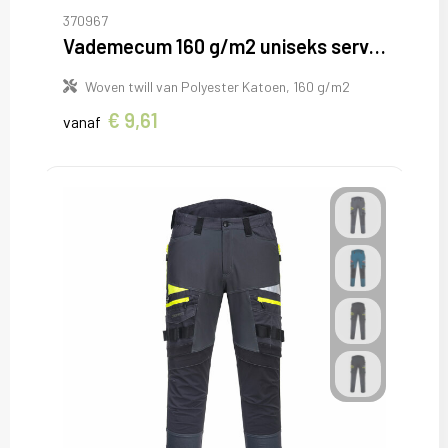
370967
Vademecum 160 g/m2 uniseks servicebroek
Woven twill van Polyester Katoen, 160 g/m2
€ 9,61
vanaf