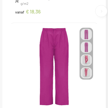
g/m2
€ 18,36
vanaf