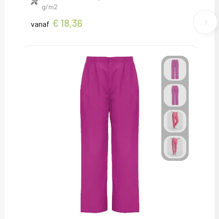
g/m2
€ 18,36
vanaf