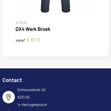
277573
DX4 Werk Broek
€ 61,11
vanaf
Contact
Orthensedonk 40
5231 VE
's-Hertogenbosch