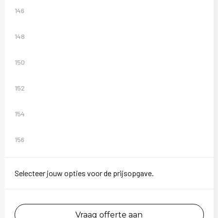
146
148
150
152
154
156
Selecteer jouw opties voor de prijsopgave.
Vraag offerte aan