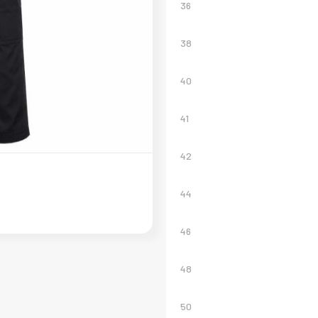
36
38
40
41
42
44
46
48
50