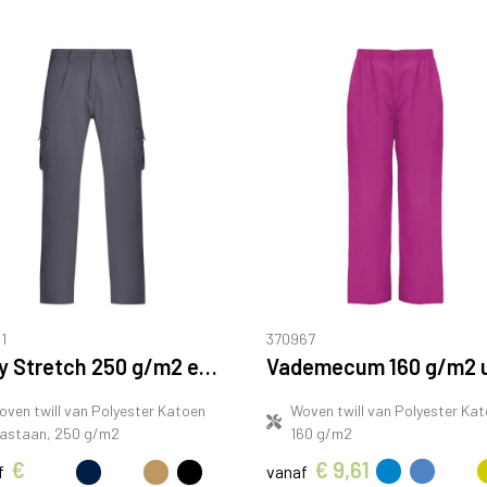
1
370967
Daily Stretch 250 g/m2 elastaan werkbroek
oven twill van Polyester Katoen
Woven twill van Polyester Kat
lastaan, 250 g/m2
160 g/m2
€
€ 9,61
f
vanaf