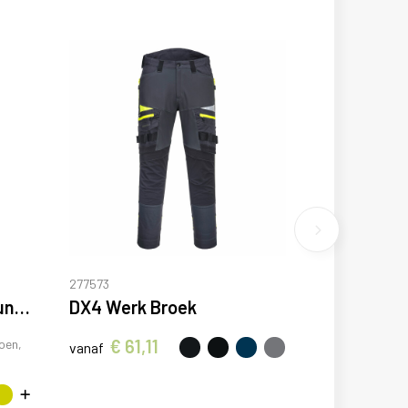
277573
Vademecum 160 g/m2 uniseks servicebroek
DX4 Werk Broek
€ 61,11
oen,
vanaf