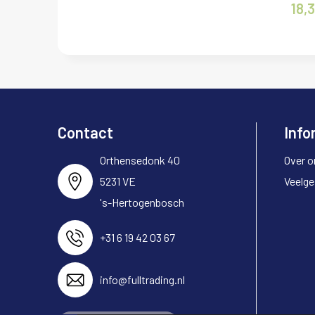
18,
Contact
Info
Orthensedonk 40
Over o
5231 VE
Veelge
's-Hertogenbosch
+31 6 19 42 03 67
info@fulltrading.nl