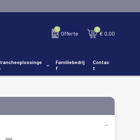
0
0
€ 0,00
Offerte
Brancheoplossinge
Familiebedrij
Contac
n
f
t