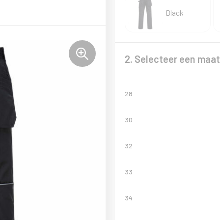
Black
2. Selecteer een maat
28
30
32
33
34