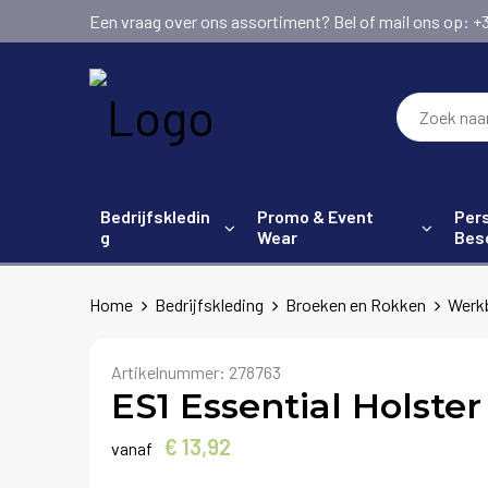
Een vraag over ons assortiment? Bel of mail ons op: +31 (
Bedrijfskledin
Promo & Event
Pers
g
Wear
Bes
Home
Bedrijfskleding
Broeken en Rokken
Werk
Artikelnummer:
278763
ES1 Essential Holste
€ 13,92
vanaf