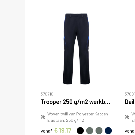
370710
37081
Trooper 250 g/m2 werkbroek
Woven twill van Polyester Katoen
W
Elastaan, 250 g/m2
E
€ 19,17
vanaf
vana