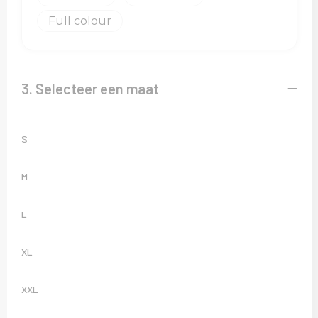
Full colour
3. Selecteer een maat
S
M
L
XL
XXL