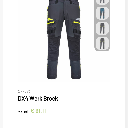
277573
DX4 Werk Broek
€ 61,11
vanaf