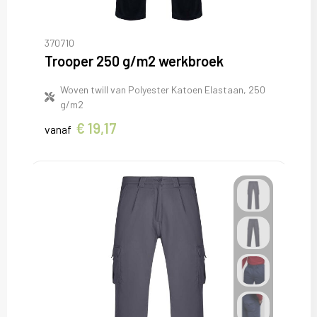
370710
Trooper 250 g/m2 werkbroek
Woven twill van Polyester Katoen Elastaan, 250
g/m2
€ 19,17
vanaf