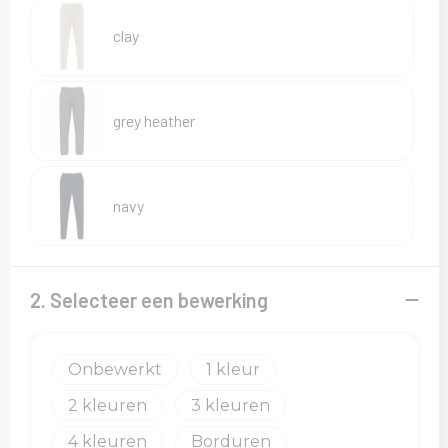
Sweaters
clay
T-Shirts
Veiligheidsvesten en Veiligheidshesjes
grey heather
Vesten
navy
2. Selecteer een bewerking
Onbewerkt
1
2
3
4
Borduren