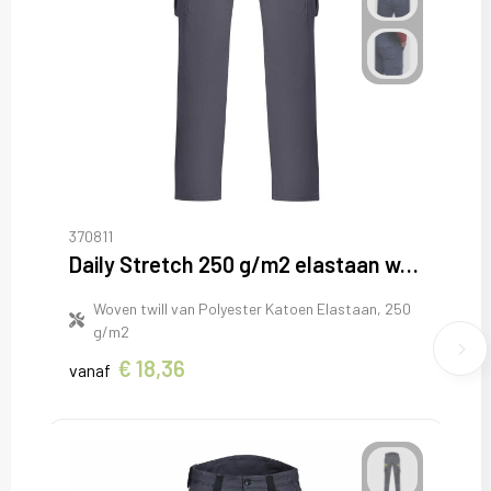
370811
Daily Stretch 250 g/m2 elastaan werkbroek
Woven twill van Polyester Katoen Elastaan, 250
g/m2
€ 18,36
vanaf