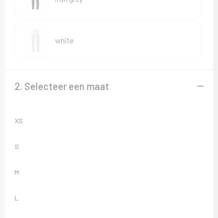
Sweaters
T-Shirts
white
Veiligheidsvesten en Veiligheidshesjes
Vesten
2. Selecteer een maat
XS
S
M
L