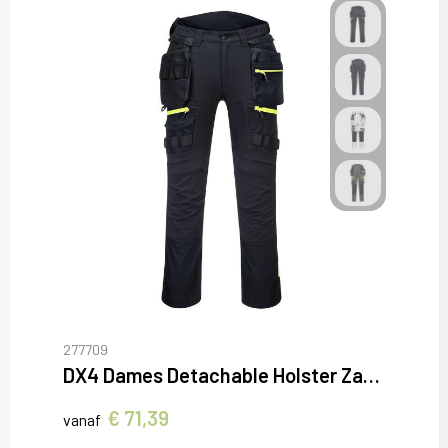
277709
DX4 Dames Detachable Holster Zak Broek
€ 71,39
vanaf