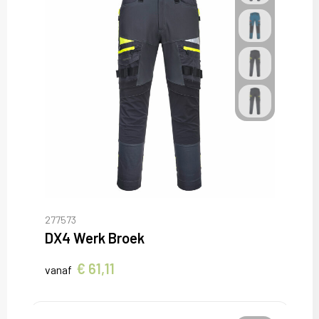
277573
DX4 Werk Broek
€ 61,11
vanaf