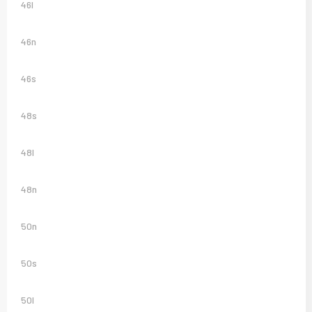
46l
46n
46s
48s
48l
48n
50n
50s
50l