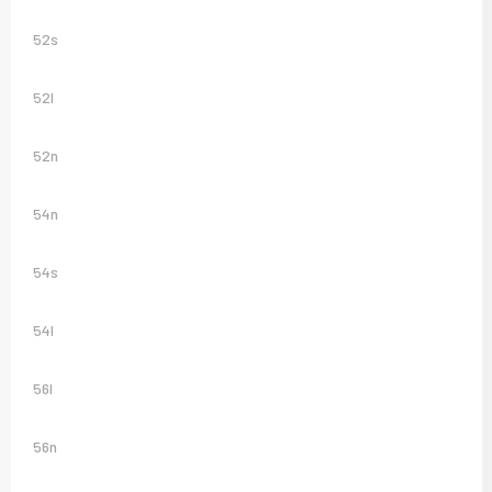
52s
52l
52n
54n
54s
54l
56l
56n