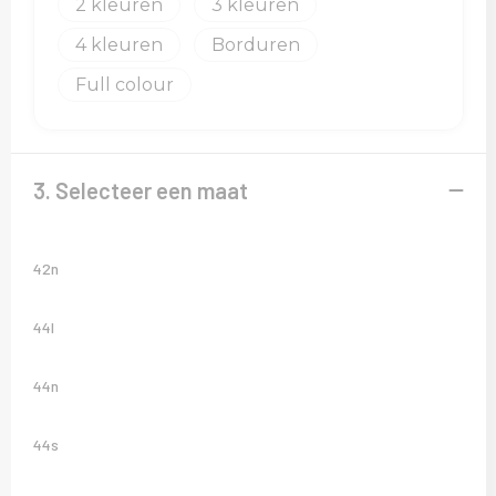
2
3
4
Borduren
Full colour
3. Selecteer een maat
42n
44l
44n
44s