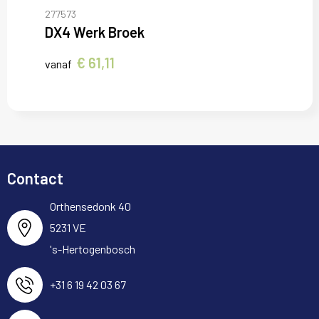
277573
DX4 Werk Broek
€ 61,11
vanaf
Contact
Orthensedonk 40
5231 VE
's-Hertogenbosch
+31 6 19 42 03 67