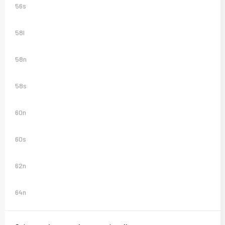
56s
58l
58n
58s
60n
60s
62n
64n