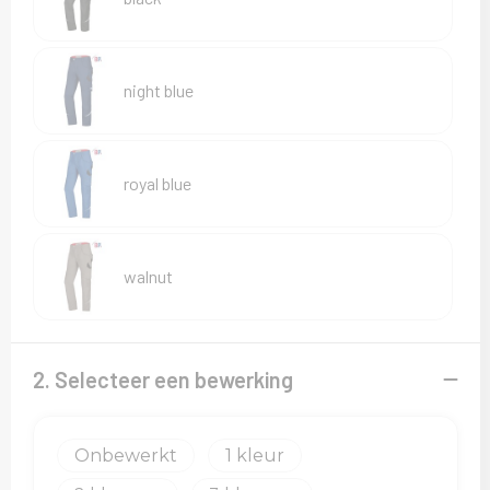
Sweaters
T-Shirts
night blue
Veiligheidsvesten en Veiligheidshesjes
Vesten
royal blue
walnut
2. Selecteer een bewerking
Onbewerkt
1