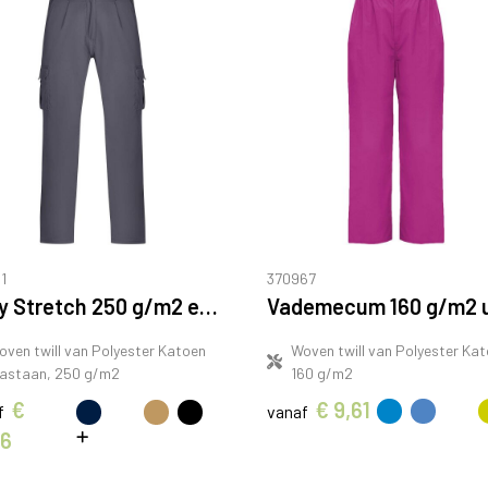
1
370967
Daily Stretch 250 g/m2 elastaan werkbroek
oven twill van Polyester Katoen
Woven twill van Polyester Kat
lastaan, 250 g/m2
160 g/m2
€
€ 9,61
f
vanaf
36