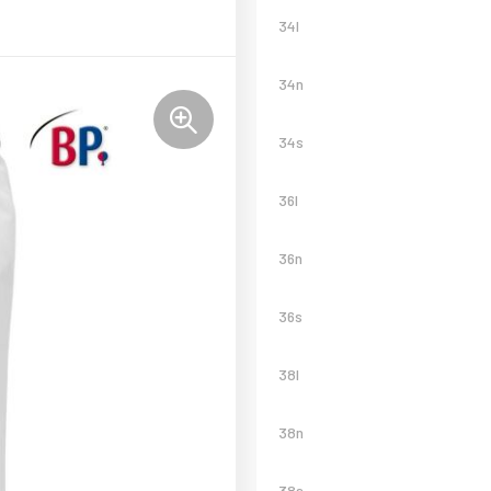
34l
34n
34s
36l
36n
36s
38l
38n
38s