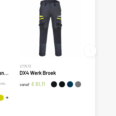
277573
Vademecum 160 g/m2 uniseks servicebroek
DX4 Werk Broek
€ 61,11
oen,
vanaf