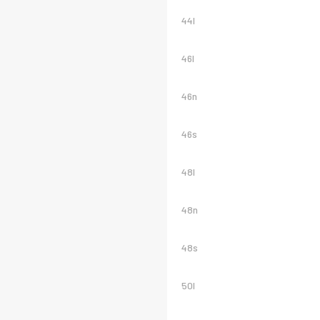
44l
46l
46n
46s
48l
48n
48s
50l