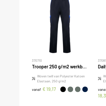
370710
37081
Trooper 250 g/m2 werkbroek
Woven twill van Polyester Katoen
W
Elastaan, 250 g/m2
E
€ 19,17
vanaf
vana
18,