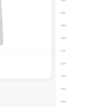
40l
40n
40s
42l
42n
42s
44s
44n