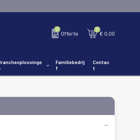
0
0
€ 0,00
Offerte
Brancheoplossinge
Familiebedrij
Contac
n
f
t