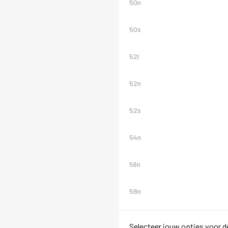
50n
50s
52l
52n
52s
54n
56n
58n
Selecteer jouw opties voor d