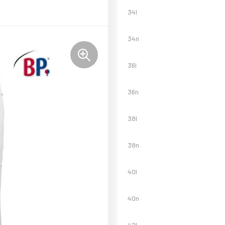
34l
34n
36l
36n
38l
38n
40l
40n
42l