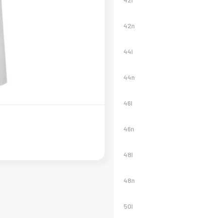
42n
44l
44n
46l
46n
48l
48n
50l