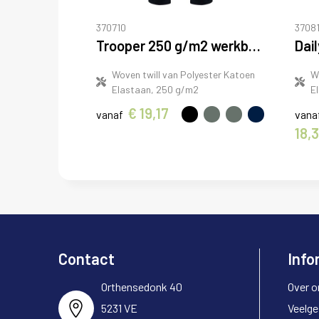
370710
37081
Trooper 250 g/m2 werkbroek
Woven twill van Polyester Katoen
W
Elastaan, 250 g/m2
E
€ 19,17
vanaf
vana
18,
Contact
Info
Orthensedonk 40
Over o
5231 VE
Veelge