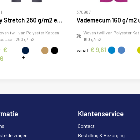
1
370967
Daily Stretch 250 g/m2 elastaan werkbroek
oven twill van Polyester Katoen
Woven twill van Polyester Kat
lastaan, 250 g/m2
160 g/m2
€
€ 9,61
f
vanaf
36
rmatie
Klantenservice
ns
Contact
stelde vragen
Bestelling & Bezorging