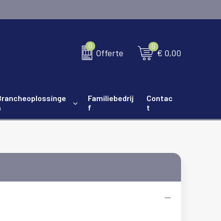
0
0
€ 0,00
Offerte
Brancheoplossinge
Familiebedrij
Contac
n
f
t