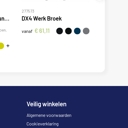
277573
Vademecum 160 g/m2 uniseks servicebroek
DX4 Werk Broek
€ 61,11
oen,
vanaf
Veilig winkelen
Algemene voorwaarden
Cookieverklaring