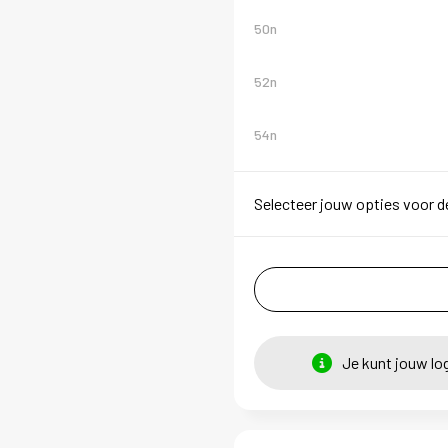
50n
52n
54n
Selecteer jouw opties voor d
Je kunt jouw lo