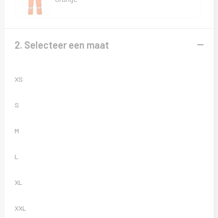
Sweaters
T-Shirts
2. Selecteer een maat
Veiligheidsvesten en Veiligheidshesjes
Vesten
XS
S
M
L
XL
XXL