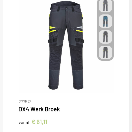
277573
DX4 Werk Broek
€ 61,11
vanaf