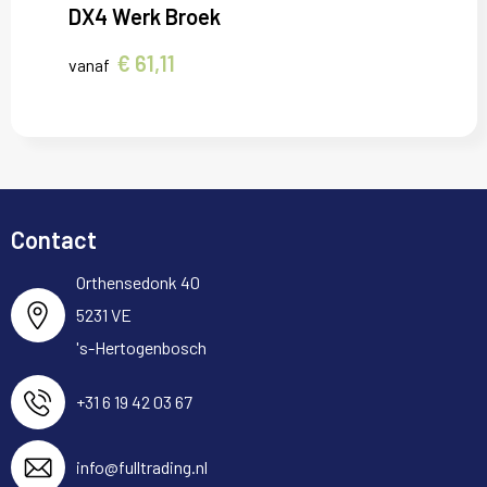
DX4 Werk Broek
€ 61,11
vanaf
Contact
Orthensedonk 40
5231 VE
's-Hertogenbosch
+31 6 19 42 03 67
info@fulltrading.nl