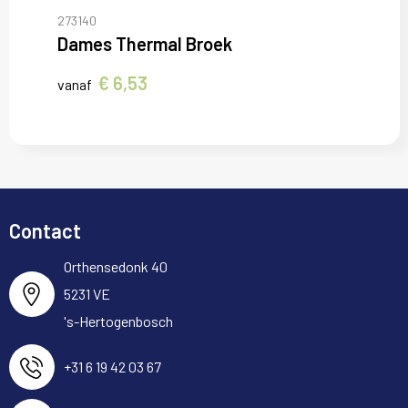
273140
Dames Thermal Broek
€ 6,53
vanaf
Contact
Orthensedonk 40
5231 VE
's-Hertogenbosch
+31 6 19 42 03 67