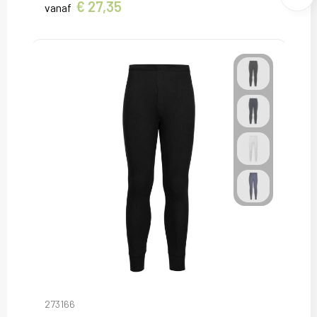
€ 27,35
vanaf
273166