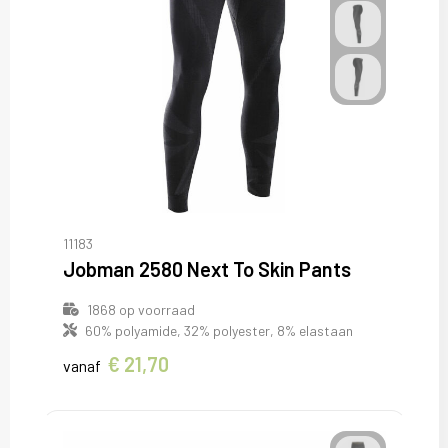
11183
Jobman 2580 Next To Skin Pants
1868
op voorraad
60% polyamide, 32% polyester, 8% elastaan
€ 21,70
vanaf