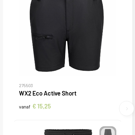
275503
WX2 Eco Active Short
€ 15,25
vanaf