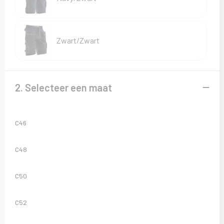
Sweaters
T-Shirts
Zwart/Zwart
Veiligheidsvesten en Veiligheidshesjes
Vesten
2. Selecteer een maat
C46
C48
C50
C52