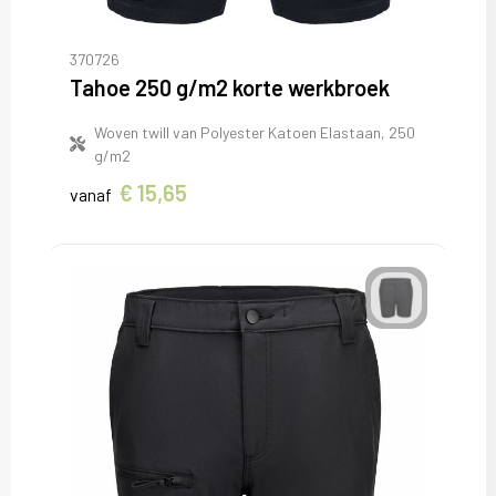
370726
Tahoe 250 g/m2 korte werkbroek
Woven twill van Polyester Katoen Elastaan, 250
g/m2
€ 15,65
vanaf