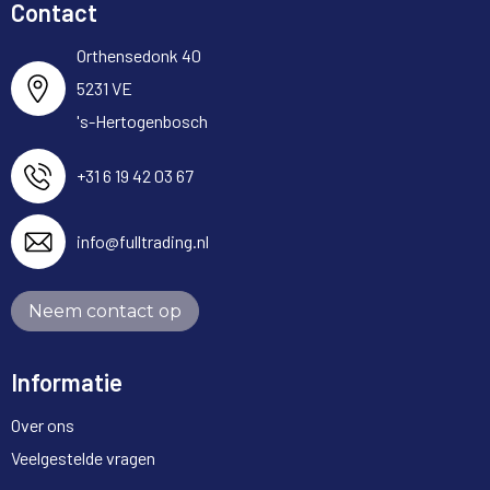
Contact
Orthensedonk 40
5231 VE
's-Hertogenbosch
+31 6 19 42 03 67
info@fulltrading.nl
Neem contact op
Informatie
Over ons
Veelgestelde vragen