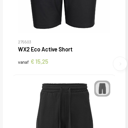
275503
WX2 Eco Active Short
€ 15,25
vanaf