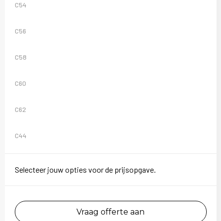
C54
C56
C58
C60
C62
C44
Selecteer jouw opties voor de prijsopgave.
Vraag offerte aan