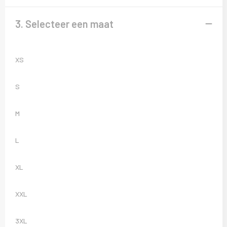
3. Selecteer een maat
XS
S
M
L
XL
XXL
3XL