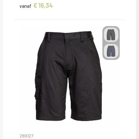
€ 16,34
vanaf
289127