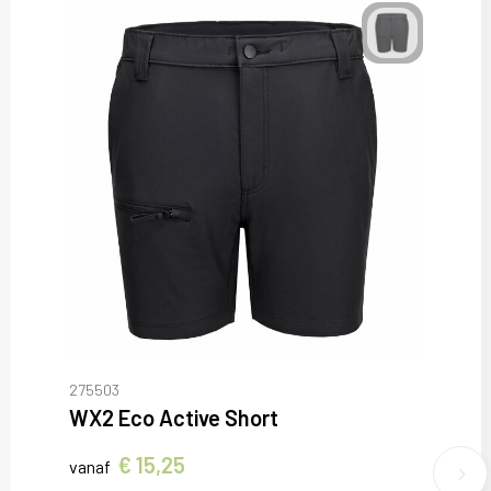
275503
WX2 Eco Active Short
€ 15,25
vanaf