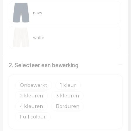
Sweaters
navy
T-Shirts
Veiligheidsvesten en Veiligheidshesjes
white
Vesten
2. Selecteer een bewerking
Onbewerkt
1
2
3
4
Borduren
Full colour