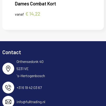
Dames Combat Kort
€ 14,22
vanaf
Contact
Orthensedonk 40
5231 VE
's-Hertogenbosch
+31 6 19 42 03 67
info@fulltrading.nl