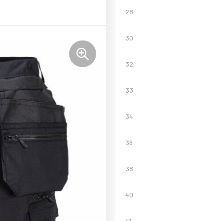
28
30
32
33
34
36
38
40
41