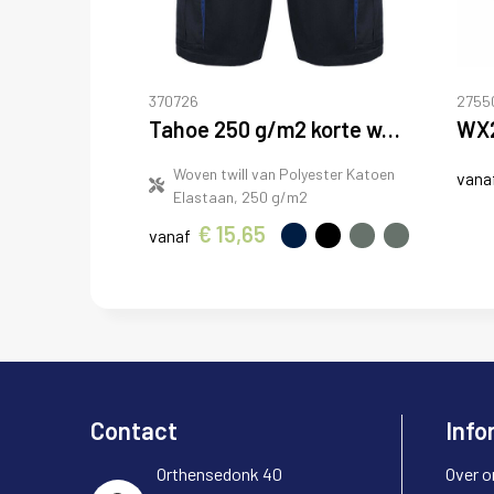
370726
2755
Tahoe 250 g/m2 korte werkbroek
WX2
Woven twill van Polyester Katoen
vana
Elastaan, 250 g/m2
€ 15,65
vanaf
Contact
Info
Orthensedonk 40
Over o