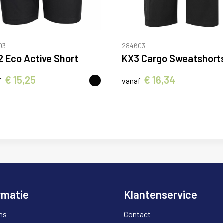
03
284603
 Eco Active Short
KX3 Cargo Sweatshort
€ 15,25
€ 16,34
f
vanaf
rmatie
Klantenservice
ns
Contact