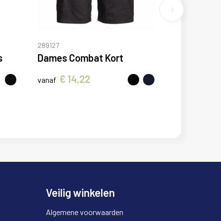
289127
s
Dames Combat Kort
€ 14,22
vanaf
Veilig winkelen
Algemene voorwaarden