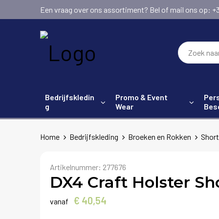
Een vraag over ons assortiment? Bel of mail ons op: +31 (
Bedrijfskledin
Promo & Event
Pers
g
Wear
Bes
Home
Bedrijfskleding
Broeken en Rokken
Short
Artikelnummer:
277676
DX4 Craft Holster Sh
€ 40,54
vanaf