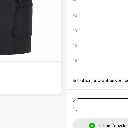
42
44
46
48
Selecteer jouw opties voor d
Je kunt jouw lo