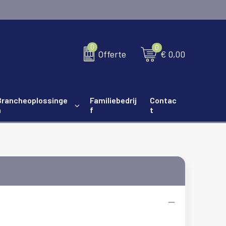
0
0
€ 0,00
Offerte
Brancheoplossinge
Familiebedrij
Contac
n
f
t