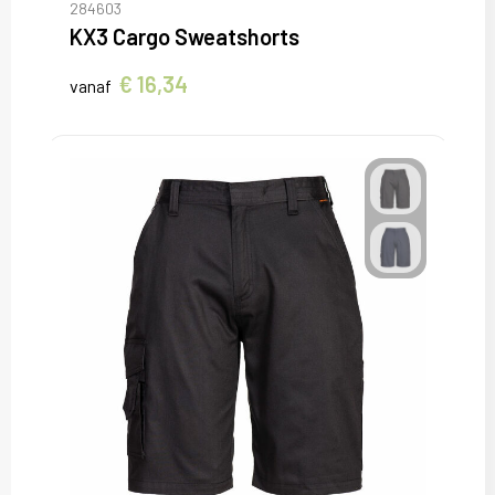
284603
KX3 Cargo Sweatshorts
€ 16,34
vanaf