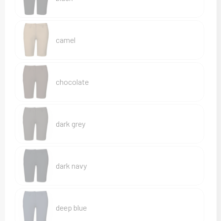
Sweaters
T-Shirts
camel
Veiligheidsvesten en Veiligheidshesjes
Vesten
chocolate
dark grey
dark navy
deep blue