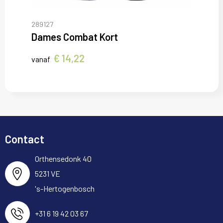
289127
Dames Combat Kort
€ 14,22
vanaf
Contact
Orthensedonk 40
5231 VE
's-Hertogenbosch
+31 6 19 42 03 67