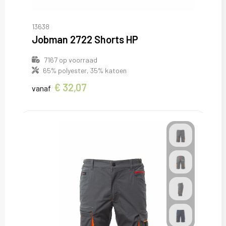
13638
Jobman 2722 Shorts HP
7167
op voorraad
65% polyester, 35% katoen
€ 32,07
vanaf