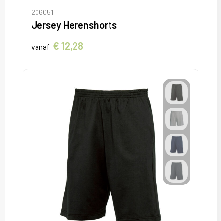
Sweaters
206051
Jersey Herenshorts
T-Shirts
€ 12,28
vanaf
Veiligheidsvesten en Veiligheidshesjes
Vesten