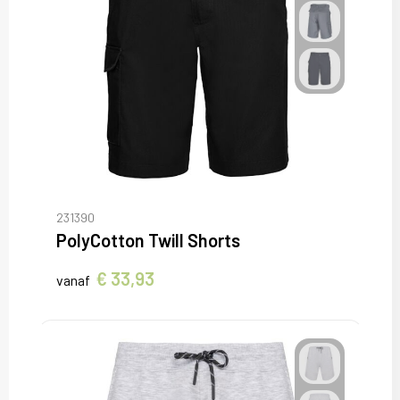
231390
PolyCotton Twill Shorts
€ 33,93
vanaf