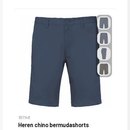
187148
Heren chino bermudashorts