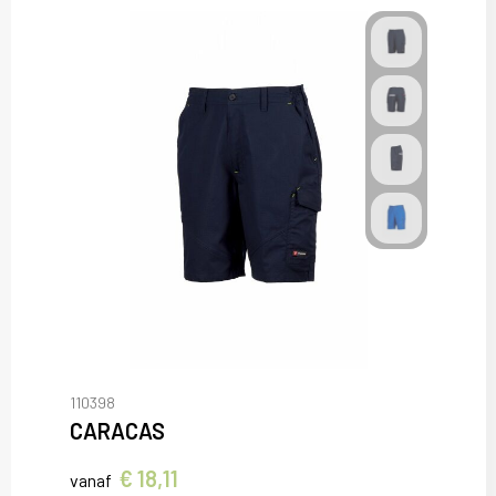
110398
CARACAS
€ 18,11
vanaf