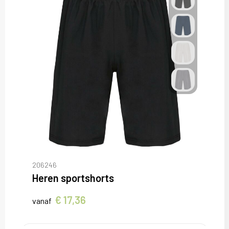
206246
Heren sportshorts
€ 17,36
vanaf