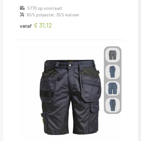
5770
op voorraad
65% polyester, 35% katoen
€ 31,12
vanaf