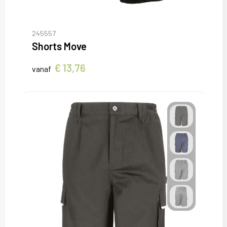
245557
Shorts Move
€ 13,76
vanaf