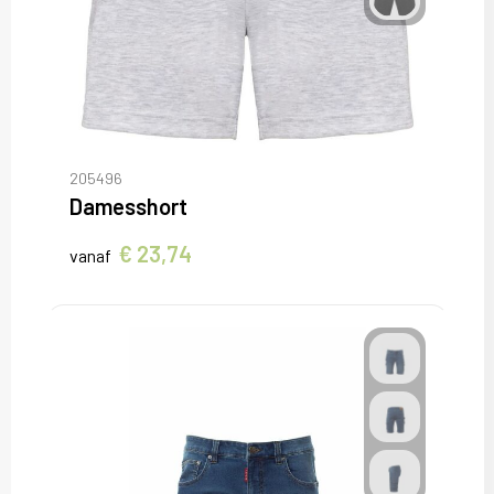
205496
Damesshort
€ 23,74
vanaf