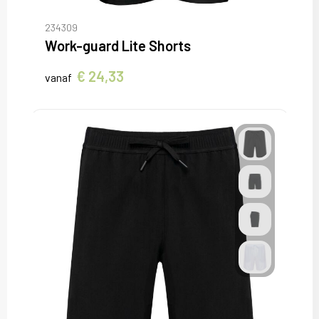
234309
Work-guard Lite Shorts
€ 24,33
vanaf