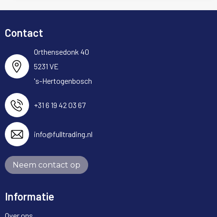
Contact
Orthensedonk 40
5231 VE
's-Hertogenbosch
+31 6 19 42 03 67
info@fulltrading.nl
Neem contact op
Informatie
Over ons