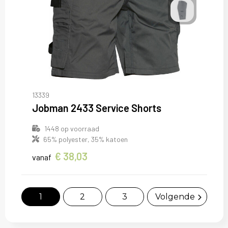
13339
Jobman 2433 Service Shorts
1448
op voorraad
65% polyester, 35% katoen
€ 38,03
vanaf
1
2
3
Volgende