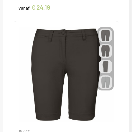
€ 24,19
vanaf
187271