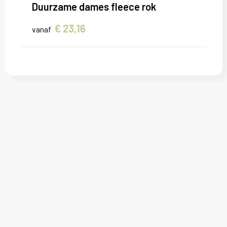
Sweaters
Duurzame dames fleece rok
T-Shirts
€ 23,16
vanaf
Veiligheidsvesten en Veiligheidshesjes
Vesten