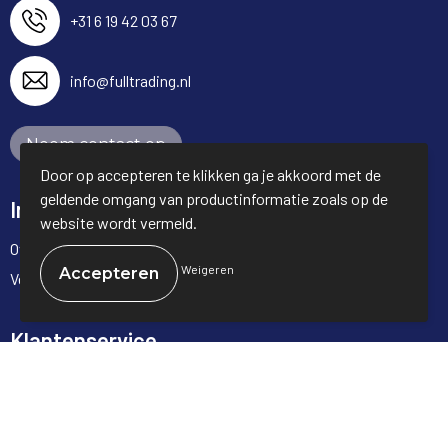
+31 6 19 42 03 67
info@fulltrading.nl
Neem contact op
Door op accepteren te klikken ga je akkoord met de
geldende omgang van productinformatie zoals op de
Informatie
website wordt vermeld.
Over ons
Weigeren
Veelgestelde vragen
Klantenservice
Contact
Bestelling & Bezorging
Betaalmethoden