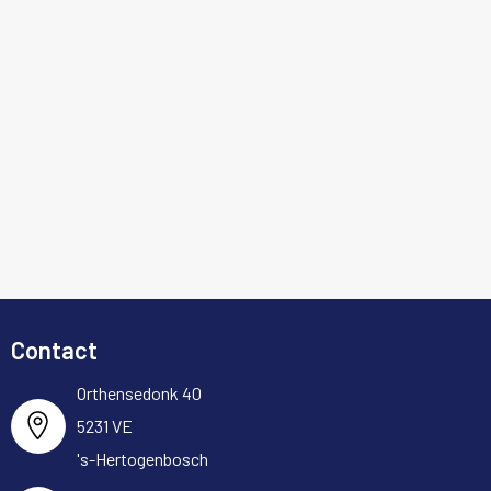
Contact
Orthensedonk 40
5231 VE
's-Hertogenbosch