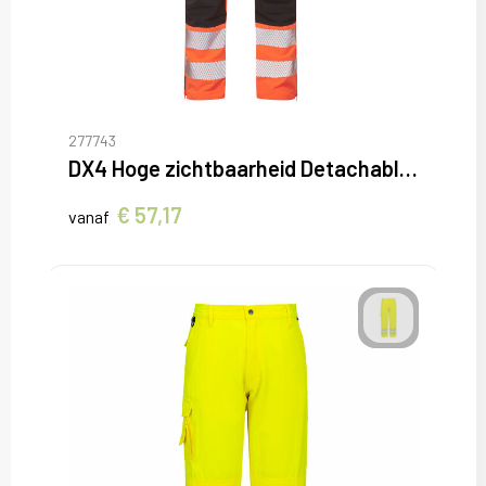
277743
DX4 Hoge zichtbaarheid Detachable Holster Zak Craft Broek
€ 57,17
vanaf