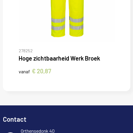
278252
Hoge zichtbaarheid Werk Broek
€ 20,87
vanaf
Contact
Orthensedonk 40